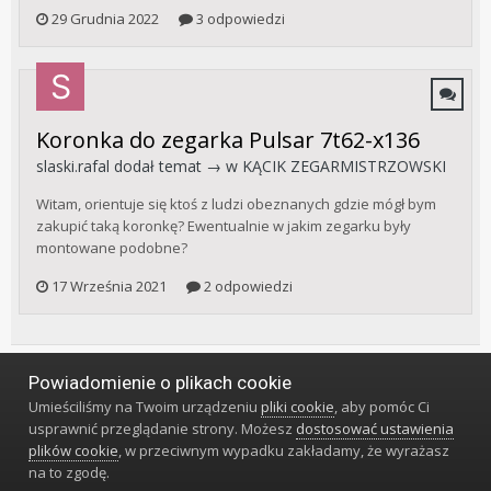
29 Grudnia 2022
3 odpowiedzi
Koronka do zegarka Pulsar 7t62-x136
slaski.rafal
dodał temat → w
KĄCIK ZEGARMISTRZOWSKI
Witam, orientuje się ktoś z ludzi obeznanych gdzie mógł bym
zakupić taką koronkę? Ewentualnie w jakim zegarku były
montowane podobne?
17 Września 2021
2 odpowiedzi
Powiadomienie o plikach cookie
Język
Styl
Polityka prywatności
Kontakt
Umieściliśmy na Twoim urządzeniu
pliki cookie
, aby pomóc Ci
Klub Miłośników Zegarów i Zegarków
usprawnić przeglądanie strony. Możesz
dostosować ustawienia
Powered by Invision Community
plików cookie
, w przeciwnym wypadku zakładamy, że wyrażasz
na to zgodę.