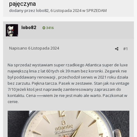
pajęczyna
dodany przez
lobo82
,
6 Listopada 2024
w
SPRZEDAM
lobo82
3416
Napisano
6 Listopada 2024
#1
Na sprzedaż wystawiam super rzadkiego Atlantica super de luxe
największą linia z lat 60 tych ok 39 mam bez koronki. Zegarek nie
był poddawany renowacji , przechodził serwis w 2021 roku działa
bez zarzutu. Piękna tarcza. Pasek w zestawie. Stan jak na vintage
7/10 Jeżeli ktoś jest naprawdę zainteresowany zapraszam do
kontaktu. Cena
.......
wiem że nie jest mało ale warto. Paczkomat w
cenie.