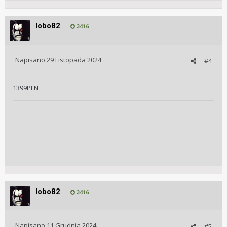
lobo82
3416
Napisano
29 Listopada 2024
#4
1399PLN
lobo82
3416
Napisano
11 Grudnia 2024
#5