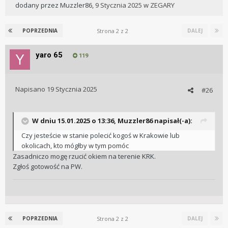
dodany przez
Muzzler86
,
9 Stycznia 2025
w
ZEGARY
Strona 2 z 2
POPRZEDNIA
DALEJ
yaro 65
119
Napisano
19 Stycznia 2025
#26
W dniu 15.01.2025 o 13:36,
Muzzler86
napisał(-a):
Czy jesteście w stanie polecić kogoś w Krakowie lub
okolicach, kto mógłby w tym pomóc
Zasadniczo mogę rzucić okiem na terenie KRK.
Zgłoś gotowość na PW.
Strona 2 z 2
POPRZEDNIA
DALEJ