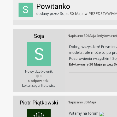
Powitanko
dodany przez
Soja
,
30 Maja
w
PRZEDSTAWIAMY
Soja
Napisano
30 Maja
(edytowane)
Dobry, wszystkim! Przymierz
modelu... ale może to po p
Pozdrowienia wszystkim! So
Edytowane
30 Maja
przez S
Nowy Użytkownik
0
0 odpowiedzi
Lokalizacja: Katowice
Piotr Piątkowski
Napisano
30 Maja
Witamy na forum