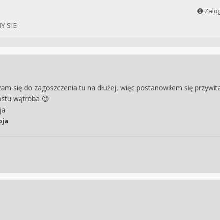
Zalog
 SIE
am się do zagoszczenia tu na dłużej, więc postanowiłem się przywit
rostu wątroba
😉
ja
oja