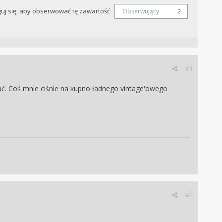
uj się, aby obserwować tę zawartość
Obserwujący
2
#1
ać. Coś mnie ciśnie na kupno ładnego vintage'owego
#2