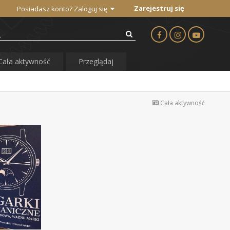
Zarejestruj się
Posiadasz konto? Zaloguj się
Cała aktywność
Przeglądaj
Cała aktywność