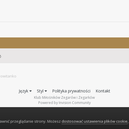
.
owitanko
Język
Styl
Polityka prywatności
Kontakt
Klub Miłośników Zegarów i Zegarków
Powered by Invision Community
rawnić przeglądanie strony. Możesz
dostosować ustawienia plików cookie