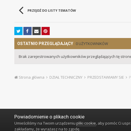
PRZEJDŹ DO LISTY TEMATÓW
OSTATNIO PRZEGLĄDAJĄCY
0 UŻYTKOWNIKÓW
Brak zarejestrowanych użytkowników przeglądających tę stronę
Strona główna
DZIAŁ TECHNICZNY
PRZEDSTAWIAMY SIE
P
Powiadomienie o plikach cookie
Umieściliśmy na Twoim urządzeniu
pliki cookie
, aby pomóc Ci usp
zakładamy, że wyrażasz na to zgodę.