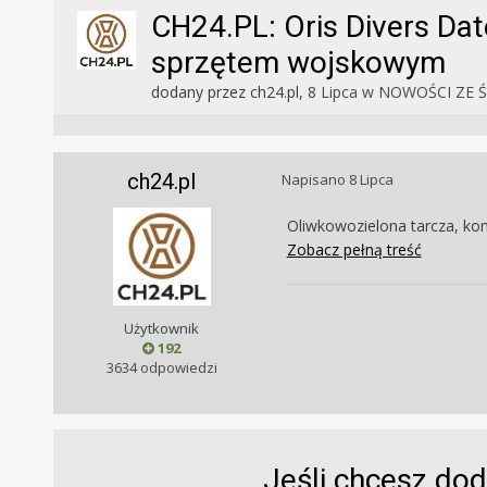
CH24.PL: Oris Divers Da
sprzętem wojskowym
dodany przez
ch24.pl
,
8 Lipca
w
NOWOŚCI ZE 
ch24.pl
Napisano
8 Lipca
Oliwkowozielona tarcza, ko
Zobacz pełną treść
Użytkownik
192
3634 odpowiedzi
Jeśli chcesz dod