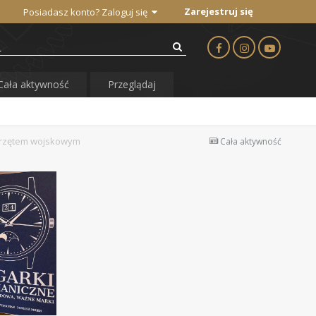
Zarejestruj się
Posiadasz konto? Zaloguj się
Cała aktywność
Przeglądaj
sprzętem wojskowym
Cała aktywność