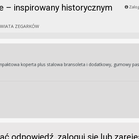
te – inspirowany historycznym
Zalog
ŚWIATA ZEGARKÓW
mpaktowa koperta plus stalowa bransoleta i dodatkowy, gumowy pasek
ać odpowiedź, zaloguj się lub zarej