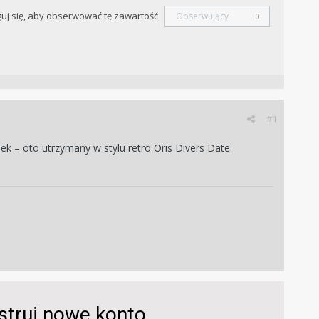
uj się, aby obserwować tę zawartość
Obserwujący
0
#1
 – oto utrzymany w stylu retro Oris Divers Date.
estruj nowe konto