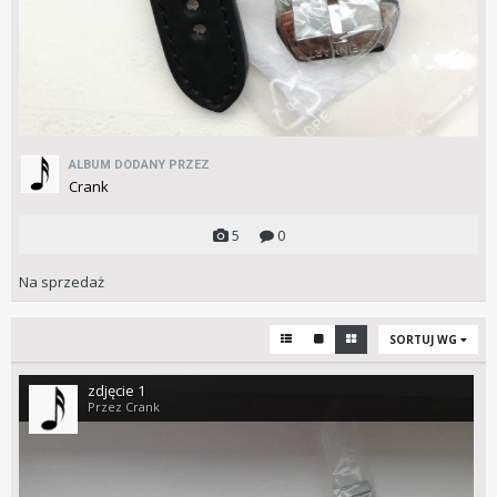
ALBUM DODANY PRZEZ
Crank
5
0
Na sprzedaż
SORTUJ WG
zdjęcie 1
Przez Crank