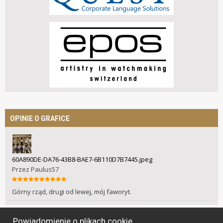
OPINIE O GRAFICE
60A890DE-DA76-43B8-BAE7-6B110D7B7445.jpeg
Przez
Paulus57
Górny rząd, drugi od lewej, mój faworyt.
Powiadomienie o plikach cookie