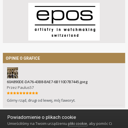
OPINIE O GRAFICE
60A890DE-DA76-43B8-BAE7-6B110D7B7445.jpeg
Przez
Paulus57
Górny rząd, drugi od lewej, mój faworyt.
Powiadomienie o plikach cookie
Język
Styl
Polityka prywatności
Kontakt
Umieściliśmy na Twoim urządzeniu
pliki cookie
, aby pomóc Ci
Klub Miłośników Zegarów i Zegarków