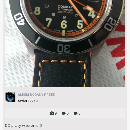
ALBUM DODANY PRZEZ
swierszczu
9
0
0
DO pracy w terenie:D