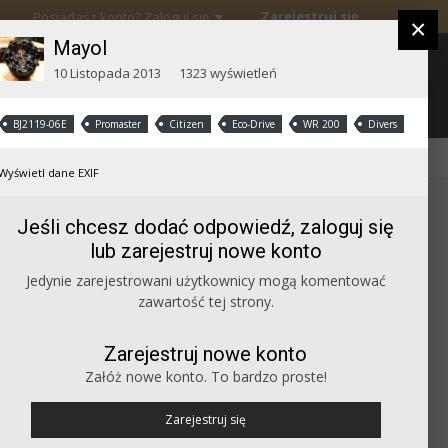
Zarejestruj się
Posiadasz konto? Zaloguj się
×
Mayol
10 Listopada 2013
1323 wyświetleń
Cała aktywność
Przeglądaj
BJ2119-06E
Promaster
Citizen
Eco-Drive
WR 200
Divers
Wyświetl dane EXIF
Cała aktywność
Jeśli chcesz dodać odpowiedź, zaloguj się
lub zarejestruj nowe konto
Jedynie zarejestrowani użytkownicy mogą komentować
zawartość tej strony.
Zarejestruj nowe konto
Załóż nowe konto. To bardzo proste!
Zarejestruj się