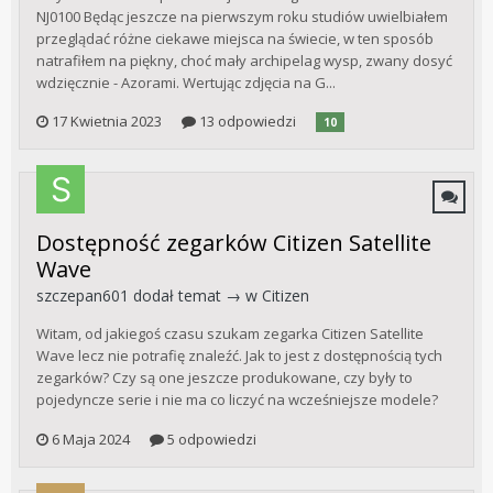
NJ0100 Będąc jeszcze na pierwszym roku studiów uwielbiałem
przeglądać różne ciekawe miejsca na świecie, w ten sposób
natrafiłem na piękny, choć mały archipelag wysp, zwany dosyć
wdzięcznie - Azorami. Wertując zdjęcia na G...
17 Kwietnia 2023
13 odpowiedzi
10
Dostępność zegarków Citizen Satellite
Wave
szczepan601
dodał temat → w
Citizen
Witam, od jakiegoś czasu szukam zegarka Citizen Satellite
Wave lecz nie potrafię znaleźć. Jak to jest z dostępnością tych
zegarków? Czy są one jeszcze produkowane, czy były to
pojedyncze serie i nie ma co liczyć na wcześniejsze modele?
6 Maja 2024
5 odpowiedzi