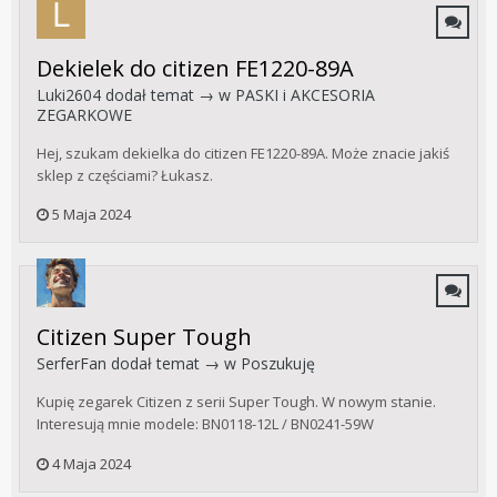
Dekielek do citizen FE1220-89A
Luki2604
dodał temat → w
PASKI i AKCESORIA
ZEGARKOWE
Hej, szukam dekielka do citizen FE1220-89A. Może znacie jakiś
sklep z częściami? Łukasz.
5 Maja 2024
Citizen Super Tough
SerferFan
dodał temat → w
Poszukuję
Kupię zegarek Citizen z serii Super Tough. W nowym stanie.
Interesują mnie modele: BN0118-12L / BN0241-59W
4 Maja 2024