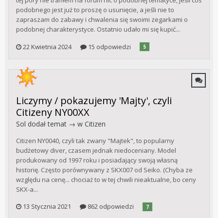
tej pory nie trafiłem na forum nic o podobnej tematyce, jeśli coś
podobnego jest już to proszę o usunięcie, a jeśli nie to
zapraszam do zabawy i chwalenia się swoimi zegarkami o
podobnej charakterystyce. Ostatnio udało mi się kupić...
22 Kwietnia 2024
15 odpowiedzi
5
Liczymy / pokazujemy 'Majty', czyli
Citizeny NY00XX
Sol
dodał temat → w
Citizen
Citizen NY0040, czyli tak zwany "Majtek", to popularny
budżetowy diver, czasem jednak niedoceniany. Model
produkowany od 1997 roku i posiadający swoją własną
historię. Często porównywany z SKX007 od Seiko. (Chyba ze
względu na cenę... chociaż to w tej chwili nieaktualne, bo ceny
SKX-a...
13 Stycznia 2021
862 odpowiedzi
7