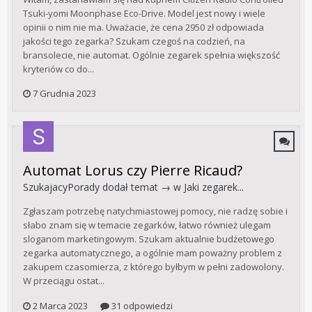
Tsuki-yomi Moonphase Eco-Drive. Model jest nowy i wiele
opinii o nim nie ma. Uważacie, że cena 2950 zł odpowiada
jakości tego zegarka? Szukam czegoś na codzień, na
bransolecie, nie automat. Ogólnie zegarek spełnia większość
kryteriów co do...
7 Grudnia 2023
Automat Lorus czy Pierre Ricaud?
SzukajacyPorady
dodał temat → w
Jaki zegarek...
Zgłaszam potrzebę natychmiastowej pomocy, nie radzę sobie i
słabo znam się w temacie zegarków, łatwo również ulegam
sloganom marketingowym. Szukam aktualnie budżetowego
zegarka automatycznego, a ogólnie mam poważny problem z
zakupem czasomierza, z którego byłbym w pełni zadowolony.
W przeciągu ostat...
2 Marca 2023
31 odpowiedzi