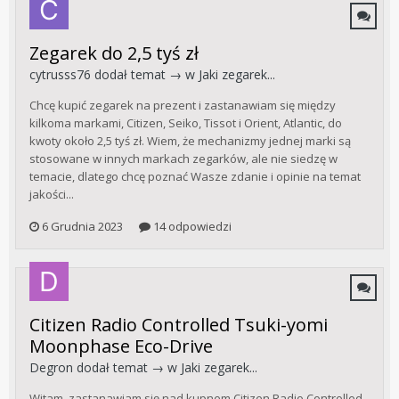
Zegarek do 2,5 tyś zł
cytrusss76
dodał temat → w
Jaki zegarek...
Chcę kupić zegarek na prezent i zastanawiam się między
kilkoma markami, Citizen, Seiko, Tissot i Orient, Atlantic, do
kwoty około 2,5 tyś zł. Wiem, że mechanizmy jednej marki są
stosowane w innych markach zegarków, ale nie siedzę w
temacie, dlatego chcę poznać Wasze zdanie i opinie na temat
jakości...
6 Grudnia 2023
14 odpowiedzi
Citizen Radio Controlled Tsuki-yomi
Moonphase Eco-Drive
Degron
dodał temat → w
Jaki zegarek...
Witam, zastanawiam się nad kupnem Citizen Radio Controlled