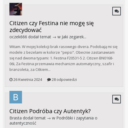
Citizen czy Festina nie mogę się
zdecydować
oczek666
dodał temat → w
Jaki zegarek...
Witam. W mojej kolekcji brak rasowego divera. Podobają mi się
modele z bezelami w kolorze "pepsi". Obecnie zastanawiam
się nad dwoma typami: 1. Festina F20531-5 2. Citizen BN0168-
06L Za Festina przemawia mechanizm automatyczny, szafir i
branzoleta, za Citkiem...
26 Kwietnia 2024
28 odpowiedzi
Citizen Podróba czy Autentyk?
Brasta
dodał temat → w
Podróbki i zapytania o
autentyczność