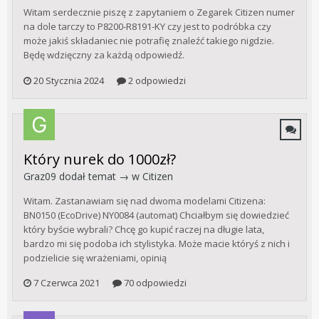
Witam serdecznie piszę z zapytaniem o Zegarek Citizen numer
na dole tarczy to P8200-R8191-KY czy jest to podróbka czy
może jakiś składaniec nie potrafię znaleźć takiego nigdzie.
Będę wdzięczny za każdą odpowiedź.
20 Stycznia 2024
2 odpowiedzi
Który nurek do 1000zł?
Graz09
dodał temat → w
Citizen
Witam. Zastanawiam się nad dwoma modelami Citizena:
BN0150 (EcoDrive) NY0084 (automat) Chciałbym się dowiedzieć
który byście wybrali? Chcę go kupić raczej na długie lata,
bardzo mi się podoba ich stylistyka. Może macie któryś z nich i
podzielicie się wrażeniami, opinią
7 Czerwca 2021
70 odpowiedzi