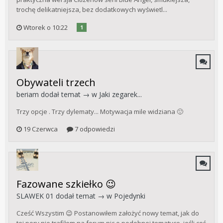
trochę delikatniejsza, bez dodatkowych wyświetl...
Wtorek o 10:22
1
Obywateli trzech
beriam
dodał temat → w
Jaki zegarek...
Trzy opcje . Trzy dylematy... Motywacja mile widziana 🙂
19 Czerwca
7 odpowiedzi
Fazowane szkiełko 😉
SLAWEK 01
dodał temat → w
Pojedynki
Cześć Wszystim 😉 Postanowiłem założyć nowy temat, jak do