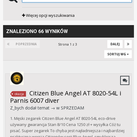
Więcej opcji wyszukiwania
ZNALEZIONO 66 WYNIKÓW
Strona 1 z 3
POPRZEDNIA
DALEJ
SORTUJ WG
Citizen Blue Angel AT 8020-54L i
okazja
Parnis 6007 diver
Z_bych
dodał temat → w
SPRZEDAM
1. Męski zegarek Citizen Blue Angel AT 8020-54L eco-drive
używany gwarancja Stan 8/10 Cena 1250 zł + wysyłka Cóż tu
pisać. Super zegarek To chyba jest najładniejsza i najbardziej
praktyczna wersja Citizenów serii Blue Angel, smuklejsza,