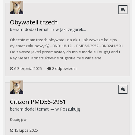
Obywateli trzech
beriam
dodał temat → w
Jaki zegarek...
Obecnie mam trzech obywateli na oku i jak zawsze kolejny
dylemat zakupowy 🤫 - BN0118-12L - PMD56-2952 - BN0241-59H
Od zawsze jakoś przemawiały do mnie modele Tough,Land i
Ray Mears. Konstruktywne sugestie mile widziane
6 Sierpnia 2025
8 odpowiedzi
Citizen PMD56-2951
beriam
dodał temat → w
Poszukuję
Kupię j/w.
15 Lipca 2025