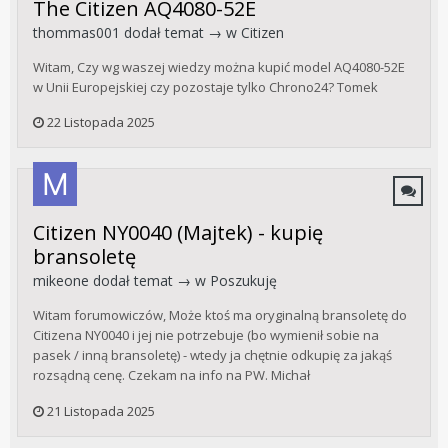
The Citizen AQ4080-52E
thommas001
dodał temat → w
Citizen
Witam, Czy wg waszej wiedzy można kupić model AQ4080-52E
w Unii Europejskiej czy pozostaje tylko Chrono24? Tomek
22 Listopada 2025
Citizen NY0040 (Majtek) - kupię
bransoletę
mikeone
dodał temat → w
Poszukuję
Witam forumowiczów, Może ktoś ma oryginalną bransoletę do
Citizena NY0040 i jej nie potrzebuje (bo wymienił sobie na
pasek / inną bransoletę) - wtedy ja chętnie odkupię za jakąś
rozsądną cenę. Czekam na info na PW. Michał
21 Listopada 2025