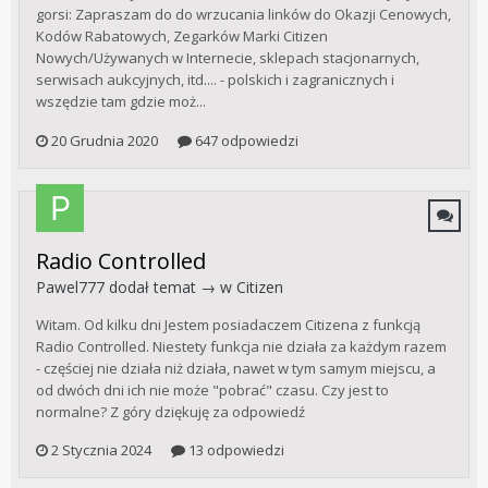
gorsi: Zapraszam do do wrzucania linków do Okazji Cenowych,
Kodów Rabatowych, Zegarków Marki Citizen
Nowych/Używanych w Internecie, sklepach stacjonarnych,
serwisach aukcyjnych, itd.... - polskich i zagranicznych i
wszędzie tam gdzie moż...
20 Grudnia 2020
647 odpowiedzi
Radio Controlled
Pawel777
dodał temat → w
Citizen
Witam. Od kilku dni Jestem posiadaczem Citizena z funkcją
Radio Controlled. Niestety funkcja nie działa za każdym razem
- częściej nie działa niż działa, nawet w tym samym miejscu, a
od dwóch dni ich nie może "pobrać" czasu. Czy jest to
normalne? Z góry dziękuję za odpowiedź
2 Stycznia 2024
13 odpowiedzi