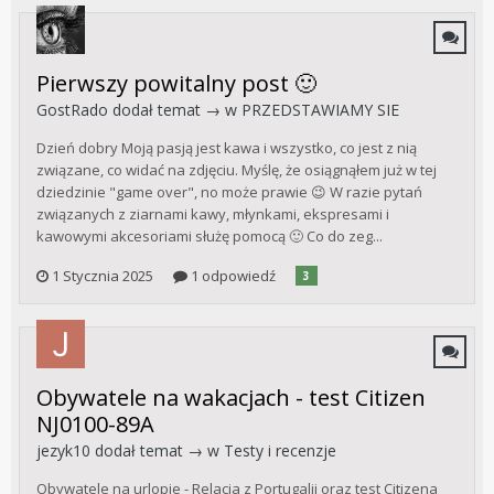
Pierwszy powitalny post 🙂
GostRado
dodał temat → w
PRZEDSTAWIAMY SIE
Dzień dobry Moją pasją jest kawa i wszystko, co jest z nią
związane, co widać na zdjęciu. Myślę, że osiągnąłem już w tej
dziedzinie "game over", no może prawie 😉 W razie pytań
związanych z ziarnami kawy, młynkami, ekspresami i
kawowymi akcesoriami służę pomocą 🙂 Co do zeg...
1 Stycznia 2025
1 odpowiedź
3
Obywatele na wakacjach - test Citizen
NJ0100-89A
jezyk10
dodał temat → w
Testy i recenzje
Obywatele na urlopie - Relacja z Portugalii oraz test Citizena