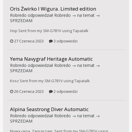
Oris Żwirko I Wigura. Limited edition
Robredo
odpowiedział
Robredo
→ na temat →
SPRZEDAM
Hop Sent from my SM-G781V using Tapatalk
27 Czerwca 2023
3 odpowiedzi
Yema Navygraf Heritage Automatic
Robredo
odpowiedział
Robredo
→ na temat →
SPRZEDAM
Kosz Sent from my SM-G781V using Tapatalk
26 Czerwca 2023
2 odpowiedzi
Alpina Seastrong Diver Automatic
Robredo
odpowiedział
Robredo
→ na temat →
SPRZEDAM
Nowa cena. Zapraszam. Sent from my SM-G781V using