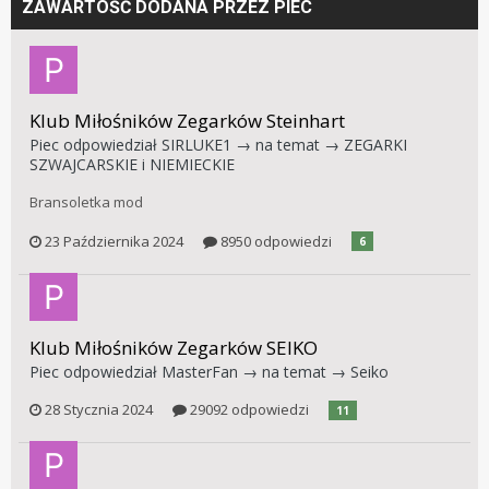
ZAWARTOŚĆ DODANA PRZEZ PIEC
Klub Miłośników Zegarków Steinhart
Piec
odpowiedział
SIRLUKE1
→ na temat →
ZEGARKI
SZWAJCARSKIE i NIEMIECKIE
Bransoletka mod
23 Października 2024
8950 odpowiedzi
6
Klub Miłośników Zegarków SEIKO
Piec
odpowiedział
MasterFan
→ na temat →
Seiko
28 Stycznia 2024
29092 odpowiedzi
11