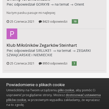
Piec
odpowiedział
GORKY8
→ na temat →
Orient
Na tym pasku pasuje mi najlepiej
25 Czerwca 2021
8423 odpowiedzi
10
Klub Miłośników Zegarków Steinhart
Piec
odpowiedział
SIRLUKE1
→ na temat →
ZEGARKI
SZWAJCARSKIE i NIEMIECKIE
25 Czerwca 2021
8950 odpowiedzi
7
Powiadomienie o plikach cookie
Język
Styl
Polityka prywatności
Kontakt
Umieściliśmy na Twoim urządzeniu
pliki cookie
, aby pomóc Ci
Klub Miłośników Zegarów i Zegarków
usprawnić przeglądanie strony. Możesz
dostosować ustawienia
Powered by Invision Community
plików cookie
, w przeciwnym wypadku zakładamy, że wyrażasz
na to zgodę.