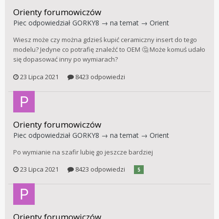
Orienty forumowiczów
Piec
odpowiedział
GORKY8
→ na temat →
Orient
Wiesz może czy można gdzieś kupić ceramiczny insert do tego
modelu? Jedyne co potrafię znaleźć to OEM 🤔 Może komuś udało
się dopasować inny po wymiarach?
23 Lipca 2021
8423 odpowiedzi
Orienty forumowiczów
Piec
odpowiedział
GORKY8
→ na temat →
Orient
Po wymianie na szafir lubię go jeszcze bardziej
23 Lipca 2021
8423 odpowiedzi
5
Orienty forumowiczów