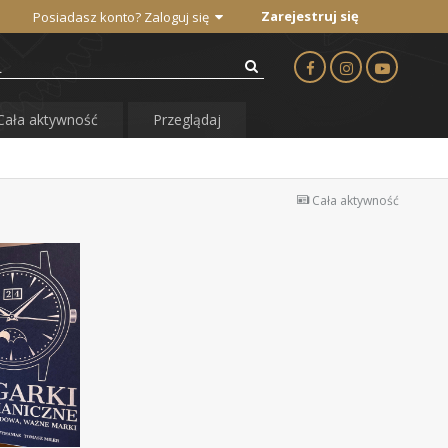
Zarejestruj się
Posiadasz konto? Zaloguj się
Cała aktywność
Przeglądaj
Cała aktywność