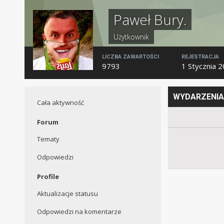
Paweł Bury.
Użytkownik
LICZBA ZAWARTOŚCI
REJESTRACJA
9793
1 Stycznia 
WYDARZENIA
Cała aktywność
Forum
Tematy
Odpowiedzi
Profile
Aktualizacje statusu
Odpowiedzi na komentarze