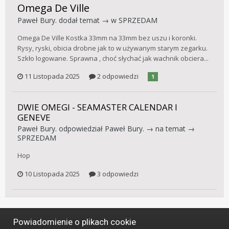
Omega De Ville
Paweł Bury.
dodał temat → w
SPRZEDAM
Omega De Ville Kostka 33mm na 33mm bez uszu i koronki.
Rysy, ryski, obicia drobne jak to w używanym starym zegarku.
Szkło logowane. Sprawna , choć słychać jak wachnik obciera...
11 Listopada 2025
2 odpowiedzi
1
DWIE OMEGI - SEAMASTER CALENDAR I
GENEVE
Paweł Bury.
odpowiedział
Paweł Bury.
→ na temat →
SPRZEDAM
Hop
10 Listopada 2025
3 odpowiedzi
Powiadomienie o plikach cookie
Język
Styl
Polityka prywatności
Kontakt