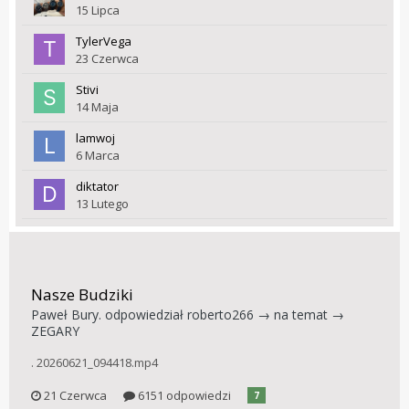
15 Lipca
TylerVega
23 Czerwca
Stivi
14 Maja
lamwoj
6 Marca
diktator
13 Lutego
Nasze Budziki
Paweł Bury.
odpowiedział
roberto266
→ na temat →
ZEGARY
. 20260621_094418.mp4
21 Czerwca
6151 odpowiedzi
7