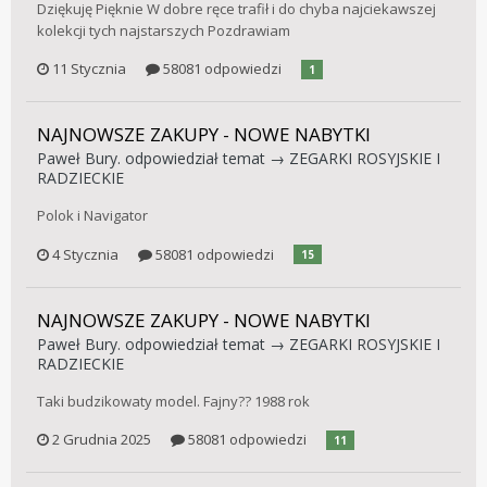
Dziękuję Pięknie W dobre ręce trafił i do chyba najciekawszej
kolekcji tych najstarszych Pozdrawiam
11 Stycznia
58081 odpowiedzi
1
NAJNOWSZE ZAKUPY - NOWE NABYTKI
Paweł Bury.
odpowiedział temat →
ZEGARKI ROSYJSKIE I
RADZIECKIE
Polok i Navigator
4 Stycznia
58081 odpowiedzi
15
NAJNOWSZE ZAKUPY - NOWE NABYTKI
Paweł Bury.
odpowiedział temat →
ZEGARKI ROSYJSKIE I
RADZIECKIE
Taki budzikowaty model. Fajny?? 1988 rok
2 Grudnia 2025
58081 odpowiedzi
11