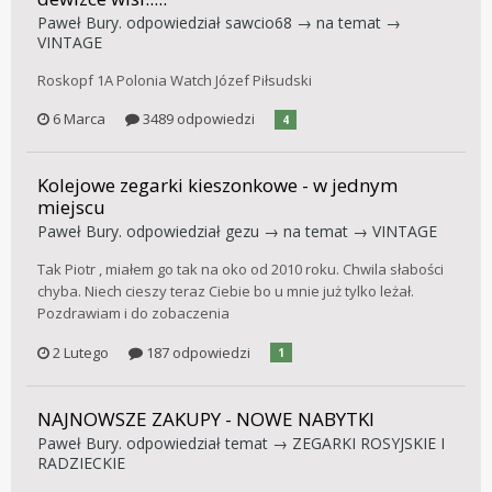
Paweł Bury.
odpowiedział
sawcio68
→ na temat →
VINTAGE
Roskopf 1A Polonia Watch Józef Piłsudski
6 Marca
3489 odpowiedzi
4
Kolejowe zegarki kieszonkowe - w jednym
miejscu
Paweł Bury.
odpowiedział
gezu
→ na temat →
VINTAGE
Tak Piotr , miałem go tak na oko od 2010 roku. Chwila słabości
chyba. Niech cieszy teraz Ciebie bo u mnie już tylko leżał.
Pozdrawiam i do zobaczenia
2 Lutego
187 odpowiedzi
1
NAJNOWSZE ZAKUPY - NOWE NABYTKI
Paweł Bury.
odpowiedział temat →
ZEGARKI ROSYJSKIE I
RADZIECKIE