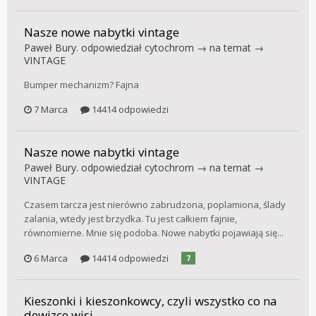
Nasze nowe nabytki vintage
Paweł Bury.
odpowiedział
cytochrom
→ na temat →
VINTAGE
Bumper mechanizm? Fajna
7 Marca
14414 odpowiedzi
Nasze nowe nabytki vintage
Paweł Bury.
odpowiedział
cytochrom
→ na temat →
VINTAGE
Czasem tarcza jest nierówno zabrudzona, poplamiona, ślady
zalania, wtedy jest brzydka. Tu jest całkiem fajnie,
równomierne. Mnie się podoba. Nowe nabytki pojawiają się...
6 Marca
14414 odpowiedzi
7
Kieszonki i kieszonkowcy, czyli wszystko co na
dewizce wisi.....