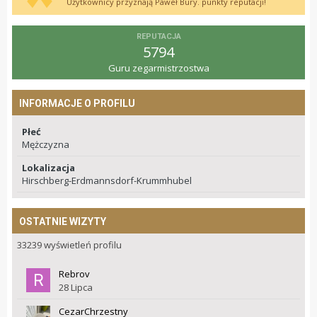
Użytkownicy przyznają Paweł Bury. punkty reputacji!
REPUTACJA
5794
Guru zegarmistrzostwa
INFORMACJE O PROFILU
Płeć
Mężczyzna
Lokalizacja
Hirschberg-Erdmannsdorf-Krummhubel
OSTATNIE WIZYTY
33239 wyświetleń profilu
Rebrov
28 Lipca
CezarChrzestny