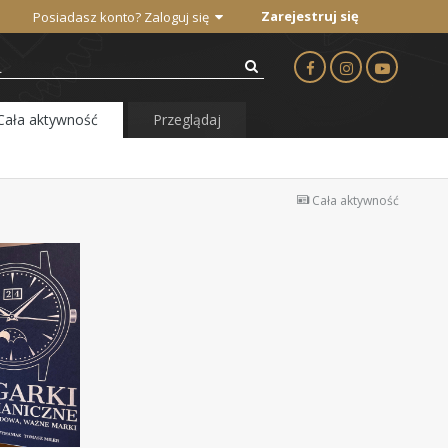
Zarejestruj się
Posiadasz konto? Zaloguj się
Cała aktywność
Przeglądaj
Cała aktywność