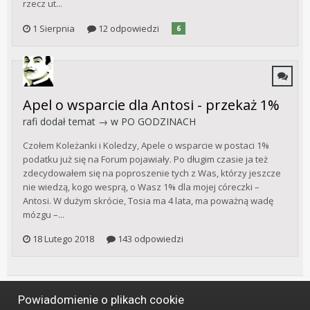
rzecz ut...
1 Sierpnia
12 odpowiedzi
6
Apel o wsparcie dla Antosi - przekaż 1%
rafi
dodał temat → w
PO GODZINACH
Czołem Koleżanki i Koledzy, Apele o wsparcie w postaci 1%
podatku już się na Forum pojawiały. Po długim czasie ja też
zdecydowałem się na poproszenie tych z Was, którzy jeszcze
nie wiedzą, kogo wesprą, o Wasz 1% dla mojej córeczki –
Antosi. W dużym skrócie, Tosia ma 4 lata, ma poważną wadę
mózgu –...
18 Lutego 2018
143 odpowiedzi
Powiadomienie o plikach cookie
Język
Styl
Polityka prywatności
Kontakt