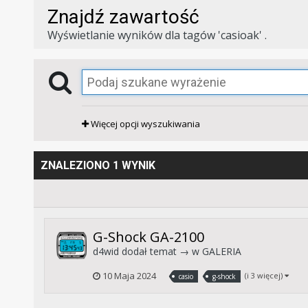
Znajdź zawartość
Wyświetlanie wyników dla tagów 'casioak' .
Więcej opcji wyszukiwania
ZNALEZIONO 1 WYNIK
G-Shock GA-2100
d4wid
dodał temat → w
GALERIA
10 Maja 2024
(i 3 więcej)
casio
g-shock