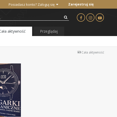
Zarejestruj się
Posiadasz konto? Zaloguj się
Cała aktywność
Przeglądaj
Cała aktywność