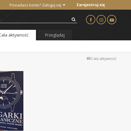
Zarejestruj się
Posiadasz konto? Zaloguj się
Cała aktywność
Przeglądaj
Cała aktywność