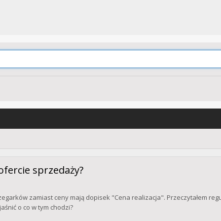
 ofercie sprzedaży?
zegarków zamiast ceny mają dopisek "Cena realizacja". Przeczytałem reg
śnić o co w tym chodzi?