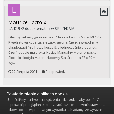
Maurice Lacroix
LAIK1972
dodał temat → w
SPRZEDAM
Oferuję ciekawy garniturowiec Maurice Lacroix Miros MI7007.
Kwadratowa koperta, ale zaokrąglona. Cienki i wygodny w
eksploatacji (nie haczy koszuli), a jednocześnie elegancki.
Czerń dodaje mu uroku. Naciąg Manualny Materiał paska
Skóra krokodyla Materiał koperty Stal Średnica 37 x 39 mm
Wy...
22 Sierpnia 2021
3 odpowiedzi
Powiadomienie o plikach cookie
Język
Styl
Polityka prywatności
Kontakt
Umieściliśmy na Twoim urządzeniu
pliki cookie
, aby pomóc Ci
Klub Miłośników Zegarów i Zegarków
usprawnić przeglądanie strony. Możesz
dostosować ustawienia
Powered by Invision Community
plików cookie
, w przeciwnym wypadku zakładamy, że wyrażasz