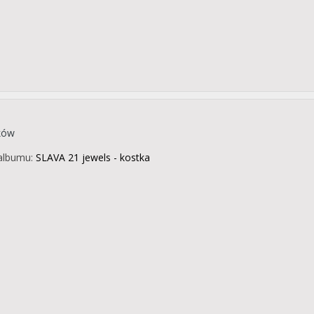
ków
albumu:
SLAVA 21 jewels - kostka