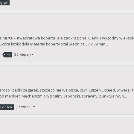
zytyw
s MI7007. Kwadratowa koperta, ale zaokrąglona. Cienki i wygodny w eksploa
óra krokodyla Materiał koperty Stal Średnica 37 x 39 mm...
(i 3 więcej)
ml
zo rzadki zegarek, szczególnie w Polsce, czyli Citizen Exceed, w wersji k
pod mankiet. Mechanizm oryginalny, japoński, sprawny, punktualny, b...
(i 3 więcej)
citizen
R