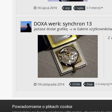
16 Lipca 2016
(i 3 więcej)
cccp
lupka
DOXA werk: synchron 13
jastase
dodał grafikę → w
Galerie użytkownikó
Z 
19 Listopada 2014
(i 6 więcej)
DOXA
Doxa
Powiadomienie o plikach cookie
Strona główna
Wyszukiwarka