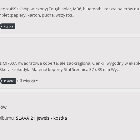
a: 499zł (ship wliczony) Tough solar, MB6, bluetooth i reszta bajerów na
let (papiery, karton, pucha, wszystki...
kostka
s MI7007. Kwadratowa koperta, ale zaokrąglona. Cienki i wygodny w eksploa
kóra krokodyla Materiał koperty Stal Średnica 37 x 39 mm Wy...
(i 3 więcej)
laxroix
ków
albumu:
SLAVA 21 jewels - kostka