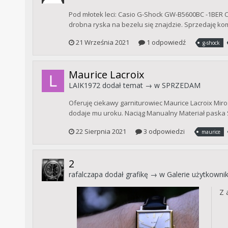
Pod młotek leci: Casio G-Shock GW-B5600BC -1BER Cen
drobna ryska na bezelu się znajdzie. Sprzedaję komp
21 Września 2021
1 odpowiedź
g-shock
Maurice Lacroix
LAIK1972
dodał temat → w
SPRZEDAM
Oferuję ciekawy garniturowiec Maurice Lacroix Miro
dodaje mu uroku. Naciąg Manualny Materiał paska S
22 Sierpnia 2021
3 odpowiedzi
maurice
2
rafalczapa
dodał grafikę → w
Galerie użytkowni
Z 