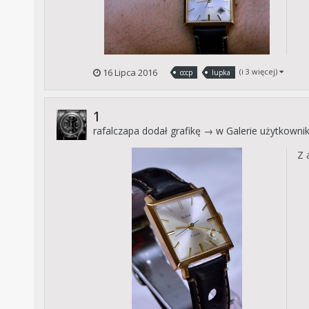
16 Lipca 2016
(i 3 więcej)
cccp
lupka
1
rafalczapa
dodał grafikę → w
Galerie użytkowni
Z 