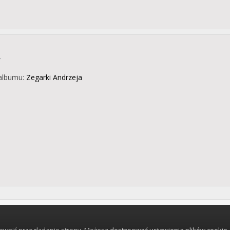
w
albumu:
Zegarki Andrzeja