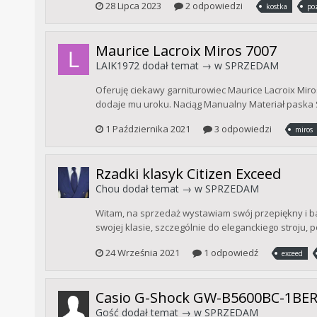
28 Lipca 2023
2 odpowiedzi
kostka
po
Maurice Lacroix Miros 7007
LAIK1972
dodał temat → w
SPRZEDAM
Oferuję ciekawy garniturowiec Maurice Lacroix Miro
dodaje mu uroku. Naciąg Manualny Materiał paska Sk
1 Października 2021
3 odpowiedzi
miros
Rzadki klasyk Citizen Exceed
Chou
dodał temat → w
SPRZEDAM
Witam, na sprzedaż wystawiam swój przepiękny i bard
swojej klasie, szczególnie do eleganckiego stroju, 
24 Września 2021
1 odpowiedź
exceed
Casio G-Shock GW-B5600BC-1BE
Gość dodał temat → w
SPRZEDAM