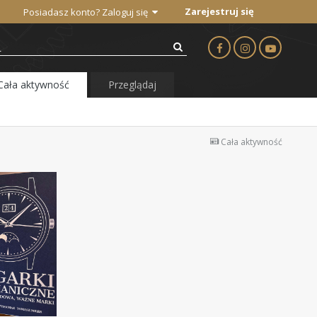
Zarejestruj się
Posiadasz konto? Zaloguj się
Cała aktywność
Przeglądaj
Cała aktywność