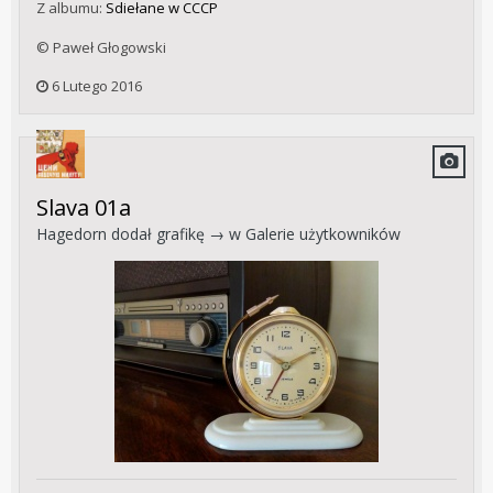
Z albumu:
Sdiełane w CCCP
© Paweł Głogowski
6 Lutego 2016
Slava 01a
Hagedorn
dodał grafikę → w
Galerie użytkowników