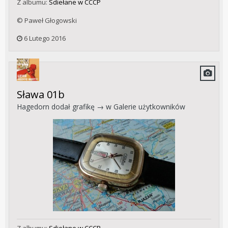
Z albumu:
Sdiełane w CCCP
© Paweł Głogowski
6 Lutego 2016
Sława 01b
Hagedorn
dodał grafikę → w
Galerie użytkowników