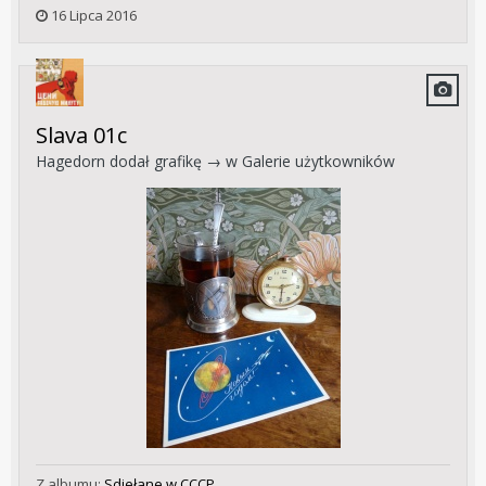
16 Lipca 2016
Slava 01c
Hagedorn
dodał grafikę → w
Galerie użytkowników
Z albumu:
Sdiełane w CCCP