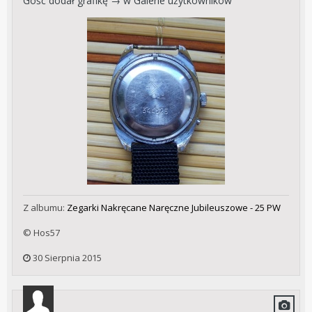
Gość dodał grafikę → w
Galerie użytkowników
Z albumu:
Zegarki Nakręcane Naręczne Jubileuszowe - 25 PW
© Hos57
30 Sierpnia 2015