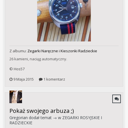
Z albumu:
Zegarki Naręczne i Kieszonki Radzieckie
26 kamieni, naciąg automatyczny.
© Hos57
9 Maja 2015
1 komentarz
Pokaż swojego arbuza ;)
Gregorian
dodał temat → w
ZEGARKI ROSYJSKIE I
RADZIECKIE