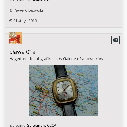
Z albumu:
Sdiełane w CCCP
© Paweł Głogowski
6 Lutego 2016
Sława 01a
Hagedorn
dodał grafikę → w
Galerie użytkowników
Z albumu:
Sdiełane w CCCP