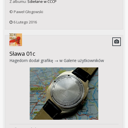
Z albumu:
Sdiełane w CCCP
© Paweł Głogowski
6 Lutego 2016
Sława 01c
Hagedorn
dodał grafikę → w
Galerie użytkowników