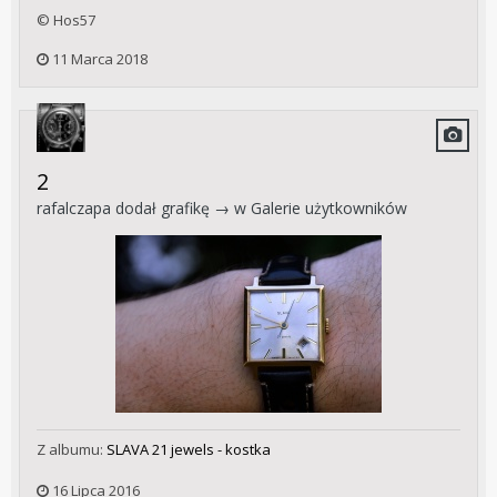
© Hos57
11 Marca 2018
2
rafalczapa
dodał grafikę → w
Galerie użytkowników
Z albumu:
SLAVA 21 jewels - kostka
16 Lipca 2016