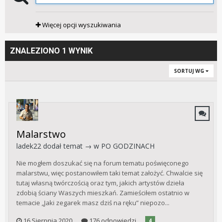
Więcej opcji wyszukiwania
ZNALEZIONO 1 WYNIK
SORTUJ WG
Malarstwo
ladek22
dodał temat → w
PO GODZINACH
Nie mogłem doszukać się na forum tematu poświęconego
malarstwu, więc postanowiłem taki temat założyć. Chwalcie się
tutaj własną twórczością oraz tym, jakich artystów dzieła
zdobią ściany Waszych mieszkań. Zamieściłem ostatnio w
temacie „Jaki zegarek masz dziś na ręku” niepozo...
16 Sierpnia 2020
176 odpowiedzi
4