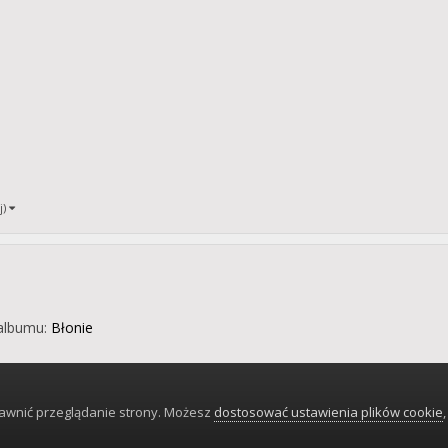
j)
albumu:
Błonie
rawnić przeglądanie strony. Możesz
dostosować ustawienia plików cookie