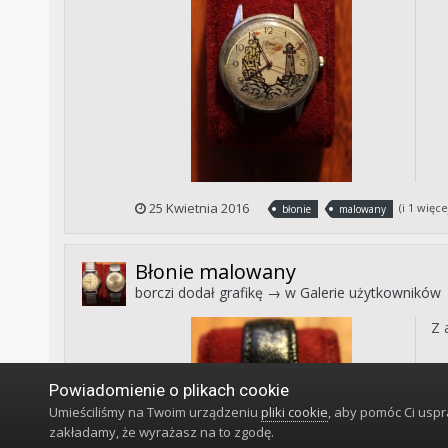
25 Kwietnia 2016
(i 1 więce
błonie
malowany
Błonie malowany
borczi
dodał grafikę → w
Galerie użytkowników
Z 
Powiadomienie o plikach cookie
Umieściliśmy na Twoim urządzeniu
pliki cookie
, aby pomóc Ci usp
zakładamy, że wyrażasz na to zgodę.