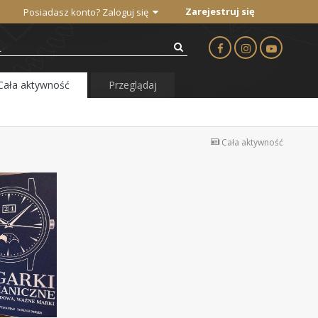
Zarejestruj się
Posiadasz konto? Zaloguj się
Cała aktywność
Przeglądaj
Cała aktywność