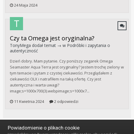
24 Maja 2024
Czy ta Omega jest oryginalna?
TonyMega
dodał temat → w
Podróbki i zapytania o
autentyczność
Dzień dobry. Mam pytanie. Czy poniższy zegarek Omega
Seamaster Aqua Terra jest oryginalny? Jestem trochę zielony w
tym temacie i pytam z czystej ciekawości. Przeglądałem z
ciekawości OLX i natrafiłem na taką ofertę. Czy jest
autentyczna i warta uwagi?
image;s=1000x700(3).webpimage;s=1000x7...
11 Kwietnia 2024
2 odpowiedzi
Powiadomienie o plikach cookie
Język
Styl
Polityka prywatności
Kontakt