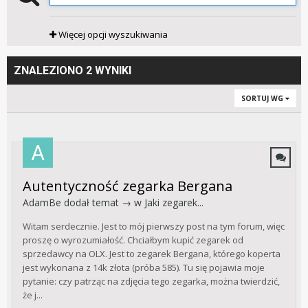
Więcej opcji wyszukiwania
ZNALEZIONO 2 WYNIKI
SORTUJ WG
Autentyczność zegarka Bergana
AdamBe
dodał temat → w
Jaki zegarek...
Witam serdecznie. Jest to mój pierwszy post na tym forum, więc
proszę o wyrozumiałość. Chciałbym kupić zegarek od
sprzedawcy na OLX. Jest to zegarek Bergana, którego koperta
jest wykonana z 14k złota (próba 585). Tu się pojawia moje
pytanie: czy patrząc na zdjęcia tego zegarka, można twierdzić,
że j...