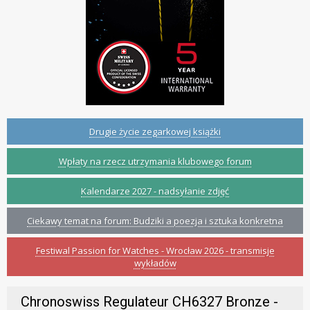
Drugie życie zegarkowej książki
Wpłaty na rzecz utrzymania klubowego forum
Kalendarze 2027 - nadsyłanie zdjęć
Ciekawy temat na forum: Budziki a poezja i sztuka konkretna
Festiwal Passion for Watches - Wrocław 2026 - transmisje
wykładów
Chronoswiss Regulateur CH6327 Bronze -