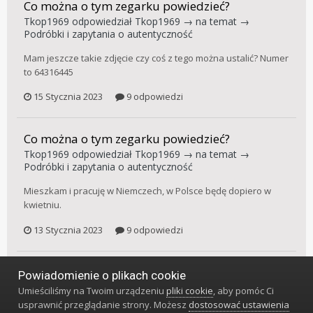
Co można o tym zegarku powiedzieć?
Tkop1969
odpowiedział
Tkop1969
→ na temat →
Podróbki i zapytania o autentyczność
Mam jeszcze takie zdjęcie czy coś z tego można ustalić? Numer
to 64316445
15 Stycznia 2023
9 odpowiedzi
Co można o tym zegarku powiedzieć?
Tkop1969
odpowiedział
Tkop1969
→ na temat →
Podróbki i zapytania o autentyczność
Mieszkam i pracuję w Niemczech, w Polsce będę dopiero w
kwietniu.
13 Stycznia 2023
9 odpowiedzi
Co można o tym zegarku powiedzieć?
Powiadomienie o plikach cookie
Tkop1969
dodał temat → w
Podróbki i zapytania o
Umieściliśmy na Twoim urządzeniu
pliki cookie
, aby pomóc Ci
autentyczność
usprawnić przeglądanie strony. Możesz
dostosować ustawienia