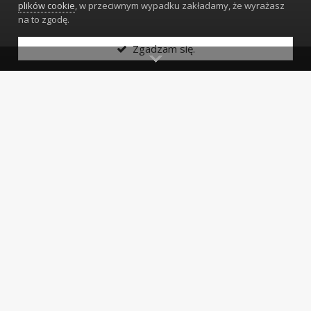
plików cookie
, w przeciwnym wypadku zakładamy, że wyrażasz
Witam dzisiaj wszedłem w posiadanie takiego zegarka, jest
na to zgodę.
nakręcony, ale nie chodzi. Myślę, że jest to wyrób dla kolei
tureckich. Czy niezależnie od tego co się zepsuło można go...
Zgadzam się.
13 Stycznia 2023
9 odpowiedzi
Junghans quartz
Tkop1969
odpowiedział
Tkop1969
→ na temat →
Podróbki i zapytania o autentyczność
Dziękuję.
15 Grudnia 2022
2 odpowiedzi
Co można o tym zegarku powiedzieć?
Tkop1969
odpowiedział
Tkop1969
→ na temat →
Podróbki i zapytania o autentyczność
Bardzo dziękuję za odpowiedź.
15 Grudnia 2022
2 odpowiedzi