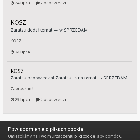
24 Lipca
2 odpowiedzi
KOSZ
Zaratsu
dodał temat → w
SPRZEDAM
KOSZ
24 Lipca
KOSZ
Zaratsu
odpowiedział
Zaratsu
→ na temat →
SPRZEDAM
Zapraszam!
23 Lipca
2 odpowiedzi
Powiadomienie o plikach cookie
Język
Styl
Polityka prywatności
Kontakt
Umieściliśmy na Twoim urządzeniu
pliki cookie
, aby pomóc Ci
Klub Miłośników Zegarów i Zegarków