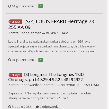
14 godzin temu
1
[S/Z] LOUIS ERARD Heritage 73
okazja!
255 AA 09
Zaratsu
dodał temat → w
SPRZEDAM
Louis Erard to szwajcarska marka założona w 1929 roku,
specjalizująca się w zegarkach mechanicznych o klasycznym
charakterze. Współczesna oferta firmy koncentruje się na...
15 godzin temu
1
[S] Longines The Longines 1832
okazja!
Chronograph L4.829.4.92.2 L48294922
Zaratsu
odpowiedział
Zaratsu
→ na temat →
SPRZEDAM
Zapraszam! Nie wykluczam zamian za dopłatami w obie
strony, a także dobrymi ofertami 2/3 za 1.
Środa o 20:58
2 odpowiedzi