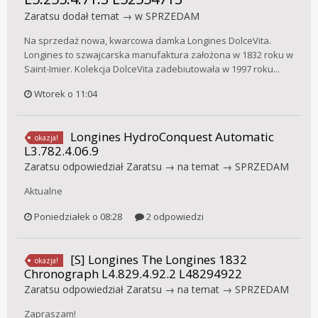
Zaratsu
dodał temat → w
SPRZEDAM
Na sprzedaż nowa, kwarcowa damka Longines DolceVita.
Longines to szwajcarska manufaktura założona w 1832 roku w
Saint-Imier. Kolekcja DolceVita zadebiutowała w 1997 roku...
Wtorek o 11:04
Longines HydroConquest Automatic
okazja!
L3.782.4.06.9
Zaratsu
odpowiedział
Zaratsu
→ na temat →
SPRZEDAM
Aktualne
Poniedziałek o 08:28
2 odpowiedzi
[S] Longines The Longines 1832
okazja!
Chronograph L4.829.4.92.2 L48294922
Zaratsu
odpowiedział
Zaratsu
→ na temat →
SPRZEDAM
Zapraszam!