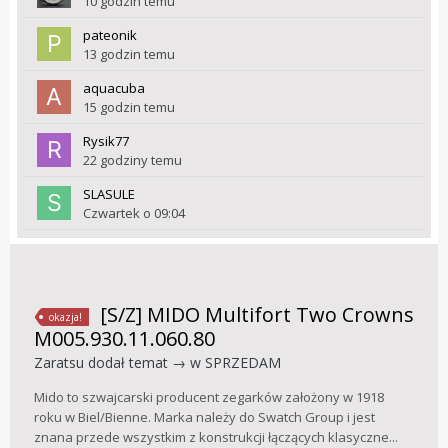
10 godzin temu
pateonik
13 godzin temu
aquacuba
15 godzin temu
Rysik77
22 godziny temu
SLASULE
Czwartek o 09:04
[S/Z] MIDO Multifort Two Crowns
okazja!
M005.930.11.060.80
Zaratsu
dodał temat → w
SPRZEDAM
Mido to szwajcarski producent zegarków założony w 1918
roku w Biel/Bienne. Marka należy do Swatch Group i jest
znana przede wszystkim z konstrukcji łączących klasyczne...