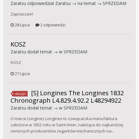
Zaratsu
odpowiedział
Zaratsu
→ na temat →
SPRZEDAM
Zapraszam!
28 Lipca
2 odpowiedzi
KOSZ
Zaratsu
dodał temat → w
SPRZEDAM
KOSZ
27 Lipca
[S] Longines The Longines 1832
okazja!
Chronograph L4.829.4.92.2 L48294922
Zaratsu
dodał temat → w
SPRZEDAM
O marce Longines Longines to szwajcarska manufaktura
założona w 1832 roku w Saint-Imier, należąca do najbardziej
cenionych producentów zegarków mechanicznych na...