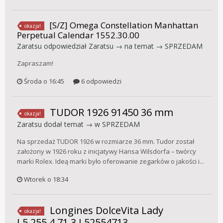
[S/Z] Omega Constellation Manhattan
okazja!
Perpetual Calendar 1552.30.00
Zaratsu
odpowiedział
Zaratsu
→ na temat →
SPRZEDAM
Zapraszam!
Środa o 16:45
6 odpowiedzi
TUDOR 1926 91450 36 mm
okazja!
Zaratsu
dodał temat → w
SPRZEDAM
Na sprzedaż TUDOR 1926 w rozmiarze 36 mm. Tudor został
założony w 1926 roku z inicjatywy Hansa Wilsdorfa – twórcy
marki Rolex. Ideą marki było oferowanie zegarków o jakości i...
Wtorek o 18:34
Longines DolceVita Lady
okazja!
L5.255.4.71.3 L52554713