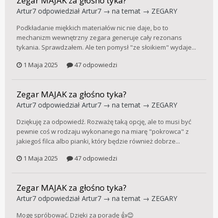
Zegar MAJAK za głośno tyka?
Artur7
odpowiedział
Artur7
→ na temat →
ZEGARY
Podkładanie miękkich materiałów nic nie daje, bo to
mechanizm wewnętrzny zegara generuje cały rezonans
tykania. Sprawdzałem. Ale ten pomysł "ze słoikiem" wydaje...
1 Maja 2025
47 odpowiedzi
Zegar MAJAK za głośno tyka?
Artur7
odpowiedział
Artur7
→ na temat →
ZEGARY
Dziękuję za odpowiedź. Rozważę taką opcję, ale to musi być
pewnie coś w rodzaju wykonanego na miarę "pokrowca" z
jakiegoś filca albo pianki, który będzie również dobrze...
1 Maja 2025
47 odpowiedzi
Zegar MAJAK za głośno tyka?
Artur7
odpowiedział
Artur7
→ na temat →
ZEGARY
Mogę spróbować. Dzięki za poradę 👍😊