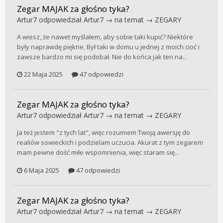
Zegar MAJAK za głośno tyka?
Artur7
odpowiedział
Artur7
→ na temat →
ZEGARY
A wiesz, że nawet myślałem, aby sobie taki kupić? Niektóre
były naprawdę piękne. Był taki w domu u jednej z moich cioć i
zawsze bardzo mi się podobał. Nie do końca jak ten na...
22 Maja 2025
47 odpowiedzi
Zegar MAJAK za głośno tyka?
Artur7
odpowiedział
Artur7
→ na temat →
ZEGARY
Ja też jestem "z tych lat", więc rozumiem Twoją awersję do
realiów sowieckich i podzielam uczucia. Akurat z tym zegarem
mam pewne dość miłe wspomnienia, więc staram się...
6 Maja 2025
47 odpowiedzi
Zegar MAJAK za głośno tyka?
Artur7
odpowiedział
Artur7
→ na temat →
ZEGARY