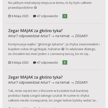
No jakbym miał więcej miejsca w domu, to by było całkiem
prawdopodobne 😆
6 Maja 2025
47 odpowiedzi
1
Zegar MAJAK za głośno tyka?
Artur7
odpowiedział
Artur7
→ na temat →
ZEGARY
Kontynuacja wątku "głośnego tykania". Ja chyba zwariowałem i
kupiłem sobie drugi Majak, hahaha! 😂 To właściwie dlatego,
że chciałem też mieć jeden z czerwoną tarczą, bo mi się...
6 Maja 2025
47 odpowiedzi
3
Zegar MAJAK za głośno tyka?
Artur7
odpowiedział
Artur7
→ na temat →
ZEGARY
Tak, mnie się też ten z kloszem w kształcie kuli bardziej
podoba i będę czegoś takiego szukał. W sumie to chyba
całkiem niezłe rozwiązanie, bo zegar ładnie byłoby widać że...