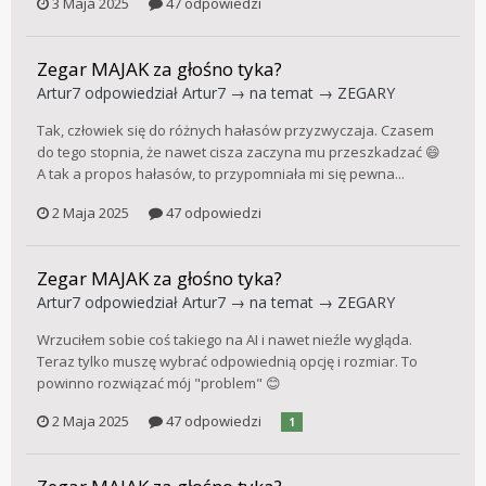
3 Maja 2025
47 odpowiedzi
Zegar MAJAK za głośno tyka?
Artur7
odpowiedział
Artur7
→ na temat →
ZEGARY
Tak, człowiek się do różnych hałasów przyzwyczaja. Czasem
do tego stopnia, że nawet cisza zaczyna mu przeszkadzać 😄
A tak a propos hałasów, to przypomniała mi się pewna...
2 Maja 2025
47 odpowiedzi
Zegar MAJAK za głośno tyka?
Artur7
odpowiedział
Artur7
→ na temat →
ZEGARY
Wrzuciłem sobie coś takiego na AI i nawet nieźle wygląda.
Teraz tylko muszę wybrać odpowiednią opcję i rozmiar. To
powinno rozwiązać mój "problem" 😊
2 Maja 2025
47 odpowiedzi
1