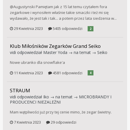
@Augustynski Pamiętam jak z 15 lat temu czytałem fora
zegarkowe i wynosiłem właśnie takie smaczki i też mi się
wydawało, że jest tak i tak... a potem przez lata siedzenia w...
29 Kwietnia 2023
5405 odpowiedzi
2
Klub Miłośników Zegarków Grand Seiko
vidi
odpowiedział
Master Yoda
→ na temat →
Seiko
Nowe ubranko dla snowflake'a
11 Kwietnia 2023
4581 odpowiedzi
4
STRAUM
vidi
odpowiedział
Iko
→ na temat →
MICROBRANDY I
PRODUCENCI NIEZALEŻNI
Mam wątpliwości już przy tej cenie mimo, że zegar świetny.
7 Kwietnia 2023
29 odpowiedzi