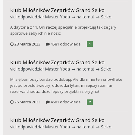
Klub Miłośników Zegarków Grand Seiko
vidi
odpowiedział
Master Yoda
→ na temat →
Seiko
A daytona z 11. Oni raczej specjalnie projektują tak zegary
sportowe żeby ich nie nosić
28 Marca 2023
4581 odpowiedzi
1
Klub Miłośników Zegarków Grand Seiko
vidi
odpowiedział
Master Yoda
→ na temat →
Seiko
Mi się bambusy bardzo podobają. Ale dla mnie ten snowflake
jest po prostu świetny, odchodzi tytan, mniejszy rozmiar,
rezerwa chodu... dużo lepszy projekt niż oryginał
26 Marca 2023
4581 odpowiedzi
2
Klub Miłośników Zegarków Grand Seiko
vidi
odpowiedział
Master Yoda
→ na temat →
Seiko