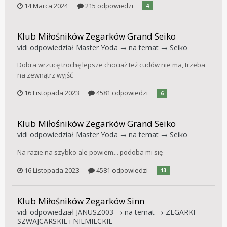
14 Marca 2024
215 odpowiedzi
4
Klub Miłośników Zegarków Grand Seiko
vidi
odpowiedział
Master Yoda
→ na temat →
Seiko
Dobra wrzucę trochę lepsze chociaż też cudów nie ma, trzeba
na zewnątrz wyjść
16 Listopada 2023
4581 odpowiedzi
6
Klub Miłośników Zegarków Grand Seiko
vidi
odpowiedział
Master Yoda
→ na temat →
Seiko
Na razie na szybko ale powiem... podoba mi się
16 Listopada 2023
4581 odpowiedzi
13
Klub Miłośników Zegarków Sinn
vidi
odpowiedział
JANUSZ003
→ na temat →
ZEGARKI
SZWAJCARSKIE i NIEMIECKIE