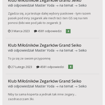
Klub Miłośników Zegarków Grand Seiko
vidi
odpowiedział
Master Yoda
→ na temat →
Seiko
Zgadza się, a ja testuje dalej wybory paskowe - tym razem
pasek pod inny zegarek ale niech też i ten GS się na nim
ponosi (bibi wie pod jaki to zegarek ;))
3 Marca 2023
4581 odpowiedzi
4
Klub Miłośników Zegarków Grand Seiko
vidi
odpowiedział
Master Yoda
→ na temat →
Seiko
To ja się ze swoim przypomnę
27 Lutego 2023
4581 odpowiedzi
8
Klub Miłośników Zegarków Grand Seiko
vidi
odpowiedział
Master Yoda
→ na temat →
Seiko
Niby ta sama koperta a jednak tak inne zegary...
zazdraszczam 3ki.