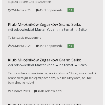
Idąc za ciosem... to jeszcze ten
26 Marca 2023
4581 odpowiedzi
10
Klub Miłośników Zegarków Grand Seiko
vidi
odpowiedział
Master Yoda
→ na temat →
Seiko
To ja też się przypomnę
26 Marca 2023
4581 odpowiedzi
10
Klub Miłośników Zegarków Grand Seiko
vidi
odpowiedział
Master Yoda
→ na temat →
Seiko
Tarcza w lake suwa świetna, ale indeks na 12stej, wskazówki i
bransoleta już mniej mi pochodzą. Ale nie ukrywam, że i tak
bym chętnie nabył
7 Marca 2023
4581 odpowiedzi