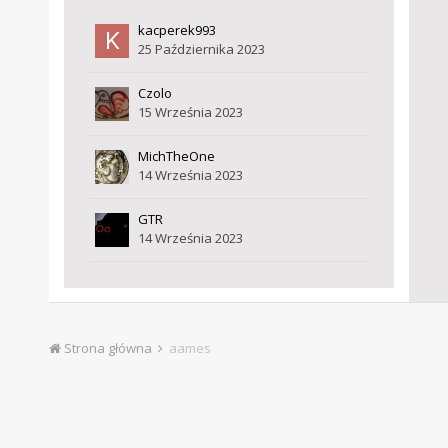
kacperek993
25 Października 2023
Czolo
15 Września 2023
MichTheOne
14 Września 2023
GTR
14 Września 2023
Strona główna
aames