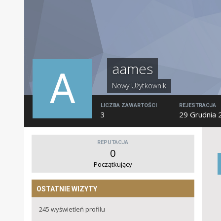
aames
Nowy Użytkownik
LICZBA ZAWARTOŚCI
REJESTRACJA
3
29 Grudnia 
REPUTACJA
0
Początkujący
OSTATNIE WIZYTY
245 wyświetleń profilu