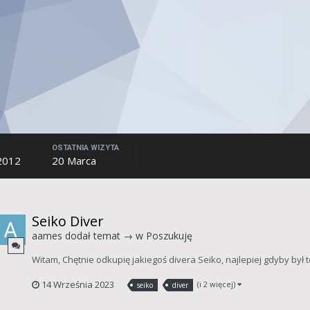
OSTATNIA WIZYTA
2012
20 Marca
Seiko Diver
aames
dodał temat → w
Poszukuję
Witam, Chętnie odkupię jakiegoś divera Seiko, najlepiej gdyby by
14 Września 2023
(i 2 więcej)
seiko
diver