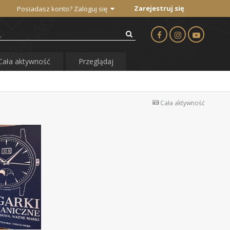
Zarejestruj się
Posiadasz konto? Zaloguj się
Cała aktywność
Przeglądaj
Cała aktywność