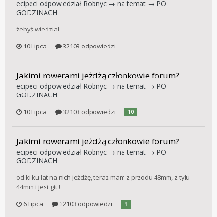
ecipeci
odpowiedział
Robnyc
→ na temat →
PO
GODZINACH
żebyś wiedział
10 Lipca
32103 odpowiedzi
Jakimi rowerami jeżdżą członkowie forum?
ecipeci
odpowiedział
Robnyc
→ na temat →
PO
GODZINACH
10 Lipca
32103 odpowiedzi
10
Jakimi rowerami jeżdżą członkowie forum?
ecipeci
odpowiedział
Robnyc
→ na temat →
PO
GODZINACH
od kilku lat na nich jeżdżę, teraz mam z przodu 48mm, z tyłu
44mm i jest git !
6 Lipca
32103 odpowiedzi
1