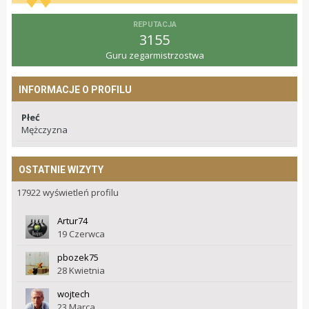
REPUTACJA
3155
Guru zegarmistrzostwa
INFORMACJE O PROFILU
Płeć
Mężczyzna
OSTATNIE WIZYTY
17922 wyświetleń profilu
Artur74
19 Czerwca
pbozek75
28 Kwietnia
wojtech
23 Marca