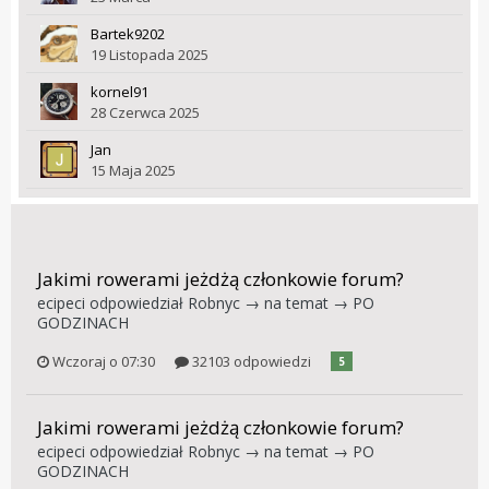
Bartek9202
19 Listopada 2025
kornel91
28 Czerwca 2025
Jan
15 Maja 2025
Jakimi rowerami jeżdżą członkowie forum?
ecipeci
odpowiedział
Robnyc
→ na temat →
PO
GODZINACH
Wczoraj o 07:30
32103 odpowiedzi
5
Jakimi rowerami jeżdżą członkowie forum?
ecipeci
odpowiedział
Robnyc
→ na temat →
PO
GODZINACH