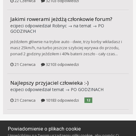
22 Czerwca
32103 odpowiedzi
Jakimi rowerami jeżdżą członkowie forum?
ecipeci
odpowiedział
Robnyc
→ na temat →
PO
GODZINACH
jeździłem głównie na trybie auto - dwie, trzy korby wkładasz i
masz 25km/h, na turbo jeszcze szybciej wyrywa do przodu,
ponad 2 godziny jeździłem i 40% baterii zeszło - cały czas...
21 Czerwca
32103 odpowiedzi
Najlepszy przyjaciel człowieka :-)
ecipeci
odpowiedział temat →
PO GODZINACH
21 Czerwca
10183 odpowiedzi
12
Powiadomienie o plikach cookie
Język
Styl
Polityka prywatności
Kontakt
Umieściliśmy na Twoim urządzeniu
pliki cookie
, aby pomóc Ci