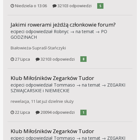
Niedziela o 13:06
32103 odpowiedzi
5
Jakimi rowerami jeżdżą członkowie forum?
ecipeci
odpowiedział
Robnyc
→ na temat →
PO
GODZINACH
Białowieża-Supraśl-Stańczyki
27 Lipca
32103 odpowiedzi
8
Klub Miłośników Zegarków Tudor
ecipeci
odpowiedział
Tommaso
→ na temat →
ZEGARKI
SZWAJCARSKIE i NIEMIECKIE
rewelacja, 11 lat już dzielnie służy
22 Lipca
20094 odpowiedzi
1
Klub Miłośników Zegarków Tudor
ecipeci
odpowiedział
Tommaso
→ na temat →
ZEGARKI