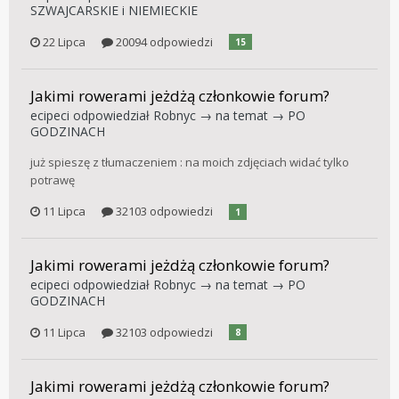
SZWAJCARSKIE i NIEMIECKIE
22 Lipca
20094 odpowiedzi
15
Jakimi rowerami jeżdżą członkowie forum?
ecipeci
odpowiedział
Robnyc
→ na temat →
PO
GODZINACH
już spieszę z tłumaczeniem : na moich zdjęciach widać tylko
potrawę
11 Lipca
32103 odpowiedzi
1
Jakimi rowerami jeżdżą członkowie forum?
ecipeci
odpowiedział
Robnyc
→ na temat →
PO
GODZINACH
11 Lipca
32103 odpowiedzi
8
Jakimi rowerami jeżdżą członkowie forum?