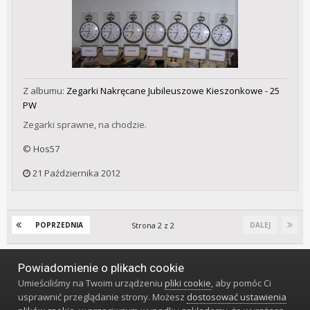
Z albumu:
Zegarki Nakręcane Jubileuszowe Kieszonkowe - 25
PW
Zegarki sprawne, na chodzie.
© Hos57
21 Października 2012
Strona 2 z 2
POPRZEDNIA
DALEJ
Powiadomienie o plikach cookie
Język
Styl
Polityka prywatności
Kontakt
Umieściliśmy na Twoim urządzeniu
pliki cookie
, aby pomóc Ci
Klub Miłośników Zegarów i Zegarków
usprawnić przeglądanie strony. Możesz
dostosować ustawienia
Powered by Invision Community