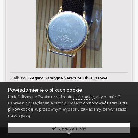
Z albumu:
Zegarki Bateryjne Naręczne Jubileuszowe
Kopalniane
Powiadomienie o plikach cookie
© Hos57
Umieściliśmy na Twoim urządzeniu
pliki cookie
, aby pomóc Ci
usprawnić przeglądanie strony. Możesz
dostosować ustawienia
3 Kwietnia 2016
plików cookie
, w przeciwnym wypadku zakładamy, że wyrażasz
na to zgodę.
Zgadzam się.