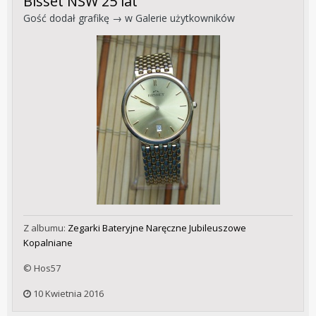
Bisset NSW 25 lat
Gość dodał grafikę → w
Galerie użytkowników
Z albumu:
Zegarki Bateryjne Naręczne Jubileuszowe
Kopalniane
© Hos57
10 Kwietnia 2016