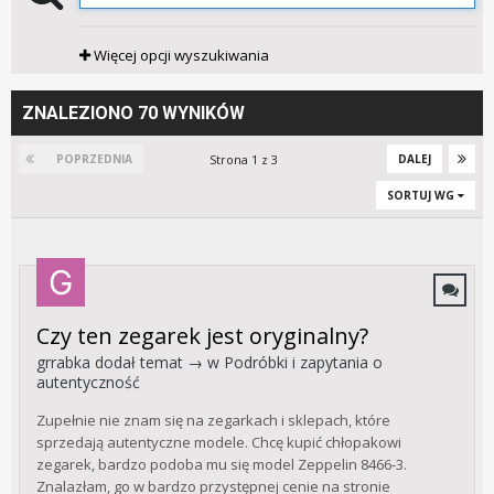
Więcej opcji wyszukiwania
ZNALEZIONO 70 WYNIKÓW
Strona 1 z 3
POPRZEDNIA
DALEJ
SORTUJ WG
Czy ten zegarek jest oryginalny?
grrabka
dodał temat → w
Podróbki i zapytania o
autentyczność
Zupełnie nie znam się na zegarkach i sklepach, które
sprzedają autentyczne modele. Chcę kupić chłopakowi
zegarek, bardzo podoba mu się model Zeppelin 8466-3.
Znalazłam, go w bardzo przystępnej cenie na stronie