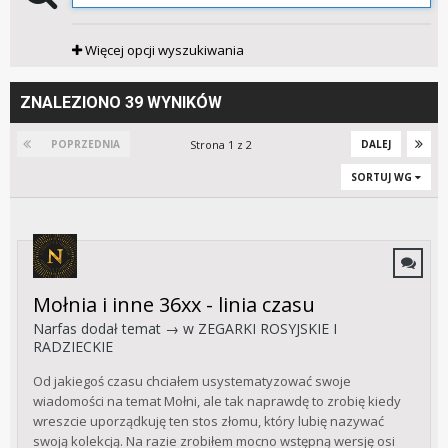
Więcej opcji wyszukiwania
ZNALEZIONO 39 WYNIKÓW
Strona 1 z 2
POPRZEDNIA
DALEJ
SORTUJ WG
Mołnia i inne 36xx - linia czasu
Narfas
dodał temat → w
ZEGARKI ROSYJSKIE I
RADZIECKIE
Od jakiegoś czasu chciałem usystematyzować swoje
wiadomości na temat Mołni, ale tak naprawdę to zrobię kiedy
wreszcie uporządkuję ten stos złomu, który lubię nazywać
swoją kolekcją. Na razie zrobiłem mocno wstępną wersję osi