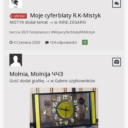
Moje cyferblaty R.K-Mistyk
cyferblat
MISTYK
dodał temat → w
INNE ZEGARKI
tarcza 38,9 Templariusz #MojecyferblatyRKMistyk
4 Czerwca 2020
124 odpowiedzi
1
Mołnia, Molnija ЧЧЗ
Gość dodał grafikę → w
Galerie użytkowników