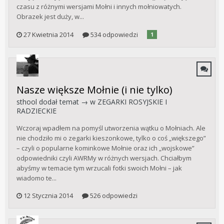
czasu z różnymi wersjami Mołni i innych mołniowatych.
Obrazek jest duży, w...
27 Kwietnia 2014
534 odpowiedzi
1
Nasze większe Mołnie (i nie tylko)
sthool
dodał temat → w
ZEGARKI ROSYJSKIE I
RADZIECKIE
Wczoraj wpadłem na pomyśl utworzenia wątku o Mołniach. Ale
nie chodziło mi o zegarki kieszonkowe, tylko o coś „większego”
– czyli o popularne kominkowe Mołnie oraz ich „wojskowe”
odpowiedniki czyli AWRMy w różnych wersjach. Chciałbym
abyśmy w temacie tym wrzucali fotki swoich Mołni – jak
wiadomo te...
12 Stycznia 2014
526 odpowiedzi