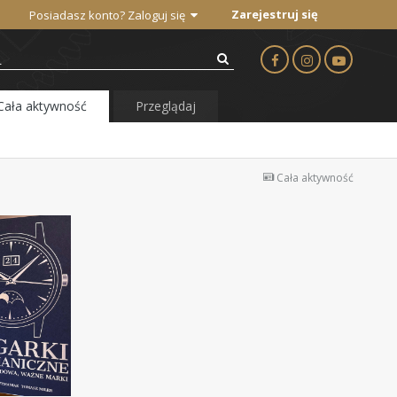
Zarejestruj się
Posiadasz konto? Zaloguj się
Cała aktywność
Przeglądaj
Cała aktywność