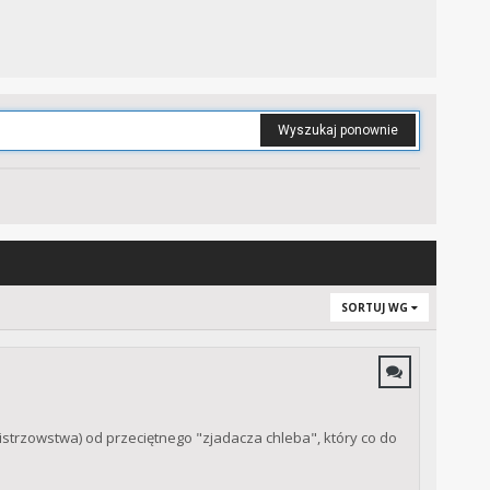
Wyszukaj ponownie
SORTUJ WG
strzowstwa) od przeciętnego "zjadacza chleba", który co do