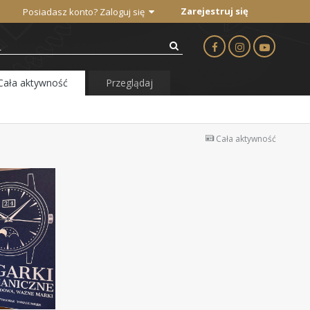
Zarejestruj się
Posiadasz konto? Zaloguj się
Cała aktywność
Przeglądaj
Cała aktywność