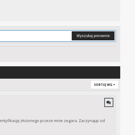
Wyszukaj ponownie
SORTUJ WG
entyfikację złożonego przeze mnie zegara. Zaczynając od