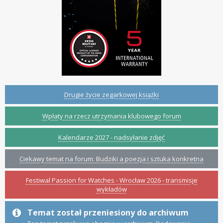
Drugie życie zegarkowej książki
Wpłaty na rzecz utrzymania klubowego forum
Kalendarze 2027 - nadsyłanie zdjęć
Ciekawy temat na forum: Budziki a poezja i sztuka konkretna
Festiwal Passion for Watches - Wrocław 2026 - transmisje
wykładów
Temat został przeniesiony do archiwum