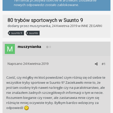
Ten temat przebywa obecnie w archiwum. Dodawanie
nowych odpowiedzi zostało zablokowane.
80 trybów sportowych w Suunto 9
dodany przez
muszynianka
,
24 Kwietnia 2019
w
INNE ZEGARKI
suunto 9
suunto
muszynianka
0
Napisano
24 Kwietnia 2019
#1
Cześć, czy mógłby mi ktoś powiedzieć czym różnią się od siebie te
wszystkie tryby sportowe w Suunto 9? Zaciekawiło mnie to, że
jest tam osobny tryb nawet na kręgle czy na paralotniarstwo, ale
nie znalazłem żadnych szczegółowych informacji o tym w necie.
Rozumiem bieganie czy rower, ale zastanawia mnie czym się
różnią te mniej oczywiste tryby. Byłbym bardzo wdzięczny za
odpowiedź