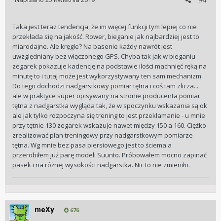
#4
Taka jest teraz tendencja, że im więcej funkcji tym lepiej co nie
przekłada się na jakość. Rower, bieganie jak najbardziej jest to
miarodajne. Ale kręgle? Na basenie każdy nawrót jest
uwzględniany bez włączonego GPS. Chyba tak jak w bieganiu
zegarek pokazuje kadencję na podstawie ilości machnięć ręką na
minutę to i tutaj może jest wykorzystywany ten sam mechanizm.
Do tego dochodzi nadgarstkowy pomiar tętna i coś tam zlicza...
ale w praktyce super opisywany na stronie producenta pomiar
tętna z nadgarstka wygląda tak, że w spoczynku wskazania są ok
ale jak tylko rozpoczyna się trening to jest przekłamanie - u mnie
przy tętnie 130 zegarek wskazuje nawet między 150 a 160. Ciężko
zrealizować plan treningowy przy nadgarstkowym pomiarze
tętna. Wg mnie bez pasa piersiowego jest to ściema a
przerobiłem już parę modeli Suunto. Próbowałem mocno zapinać
pasek i na różnej wysokości nadgarstka. Nic to nie zmieniło.
meXy
676