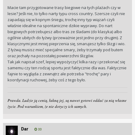
Macie tam przygotowane trasy biegowe na tych plażach czy w
lesie? Jeśli nie, to tylko narty typu cross country. Szersze czyli nie
zapadają się w kopnym śniegu, trochę inny typ wiązań czyli
właśnie idealne na spontaniczne dzikie wyprawy. Do nart
biegowych potrzebujesz albo tras ze śladami (do klasyka) albo
ogólnie ubitych do łyżwy (przeważnie jest jedno przy drugim). Z
klasycznymi jest mniej pieprzenia się, smarujesz tylko ślizgi i wio.
Z łyżwą musisz mieć specjalne smary, żeby trzymały pod butem
oraz jechały na pozostałej powierzchni ślizgów.
Tak jak napisał szef, lepiej wypożyczyć kilka razy i przekonać się
samemu czy ten rodzaj sportu jest faktycznie dla was. Faktycznie
fajnie to wygląda z zewnątrz ale potrzeba "trochę" pary i
koordynacji ruchowej, żeby coś z tego było.
Prawda. Ludzie ją cenią, łakną jej, są nawet gotowi oddać za nią własne
życie. Pod warunkiem, że nie dotyczy ich samych.
Dar
33