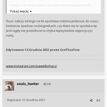
kolejny rok zastanawiam się nad nartami biegowymi dla
rodzinki. Mieszkamy w Gdańsku. Jeździlibyśmy na
Pokaż więcej
zaśnieżonych plażach (o ile byłby śnieg
, w lesie na
Kaszubach. Szukam nart takich aby nie było lipy i aby nie
Duzo zalezy od tego na ile sportowa rodzina jestescie, ile czasu
przestrzelić. Takich pryma sort. Ktoś coś?
bedziecie spedzac na biegowkach, czy Wam sie to spodoba itp.
Jesli nigdy nie jezdziliscie to chyba lepiej bedzie wypozyczyc
narty.
Edytowane
12 Grudnia 2021
przez SzefSzefow
www.instagram.com/pawelbohacz/
souls_hunter
975
Napisano
12 Grudnia 2021
#4