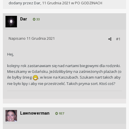
dodany przez
Dar
,
11 Grudnia 2021
w
PO GODZINACH
Dar
33
Napisano
11 Grudnia 2021
#1
Hej,
kolejny rok zastanawiam się nad nartami biegowymi dla rodzinki.
Mieszkamy w Gdańsku. Jeździlibyśmy na zaśnieżonych plażach (o
ile byłby śnieg
, w lesie na Kaszubach. Szukam nart takich aby
nie było lipy i aby nie przestrzelić. Takich pryma sort. Ktoś coś?
Lawnowerman
937