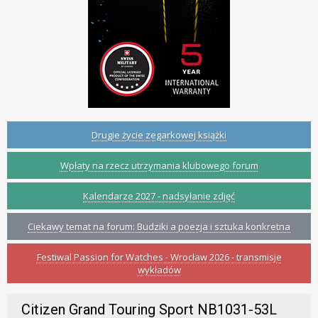
Drugie życie zegarkowej książki
Wpłaty na rzecz utrzymania klubowego forum
Kalendarze 2027 - nadsyłanie zdjęć
Ciekawy temat na forum: Budziki a poezja i sztuka konkretna
Festiwal Passion for Watches - Wrocław 2026 - transmisje
wykładów
Citizen Grand Touring Sport NB1031-53L