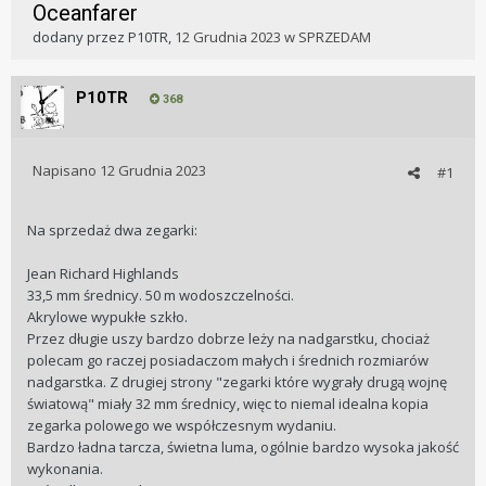
Oceanfarer
dodany przez
P10TR
,
12 Grudnia 2023
w
SPRZEDAM
P10TR
368
Napisano
12 Grudnia 2023
#1
Na sprzedaż dwa zegarki:
Jean Richard Highlands
33,5 mm średnicy. 50 m wodoszczelności.
Akrylowe wypukłe szkło.
Przez długie uszy bardzo dobrze leży na nadgarstku, chociaż
polecam go raczej posiadaczom małych i średnich rozmiarów
nadgarstka. Z drugiej strony "zegarki które wygrały drugą wojnę
światową" miały 32 mm średnicy, więc to niemal idealna kopia
zegarka polowego we współczesnym wydaniu.
Bardzo ładna tarcza, świetna luma, ogólnie bardzo wysoka jakość
wykonania.