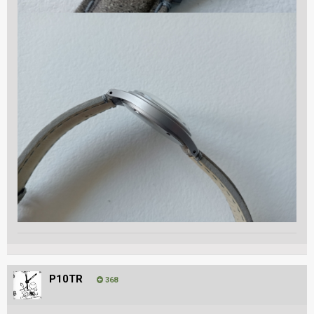
P10TR
368