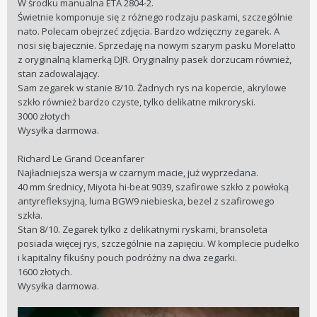
W środku manualna ETA 2804-2.
Świetnie komponuje się z różnego rodzaju paskami, szczególnie
nato. Polecam obejrzeć zdjęcia. Bardzo wdzięczny zegarek. A
nosi się bajecznie. Sprzedaję na nowym szarym pasku Morelatto
z oryginalną klamerką DJR. Oryginalny pasek dorzucam również,
stan zadowalający.
Sam zegarek w stanie 8/10. Żadnych rys na kopercie, akrylowe
szkło również bardzo czyste, tylko delikatne mikroryski.
3000 złotych
Wysyłka darmowa.
Richard Le Grand Oceanfarer
Najładniejsza wersja w czarnym macie, już wyprzedana.
40 mm średnicy, Miyota hi-beat 9039, szafirowe szkło z powłoką
antyrefleksyjną, luma BGW9 niebieska, bezel z szafirowego
szkła.
Stan 8/10. Zegarek tylko z delikatnymi ryskami, bransoleta
posiada więcej rys, szczególnie na zapięciu. W komplecie pudełko
i kapitalny fikuśny pouch podróżny na dwa zegarki.
1600 złotych.
Wysyłka darmowa.