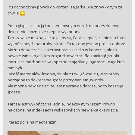
I tu dochodzimy powoli do korzeni zegarka. Ale znów - o tym za
chwilę
Poza głupią limitacją i bezsensownym nr ref. na przeszklonym
deklu - nie można się czepiać wykonania.
Tzn. zawsze można, ale to jakby się Fabii czepiać, ze nie ma foteli
wykończonych naturalną skórą. Za tą cenę jest po prostu dobrze.
Można dopatrzeć się nierówności szczelin w kopercie, ale to
pewnie wina kogoś, kto zegarek otwierał i źle zamknął (śrubki
mocujące mechanizm w kopercie mają ślady ingerencji, więc ktoś
tam był).
Jakość materiałów średnia, śrubki z tzw. gównolitu, więc próby
porządnego dokrecenia grożą pozrywaniem gwintów.
Ale mozna powiedzieć, że jest naprawdę dobrze, bo to kosztuje…
grosze.
Tarcza jest wykończona ładnie, indeksy (tym razem) równo
nałożone, na indeksach i wskazówkach niewielka oksydacja.
I teraz pora na mechanizm…