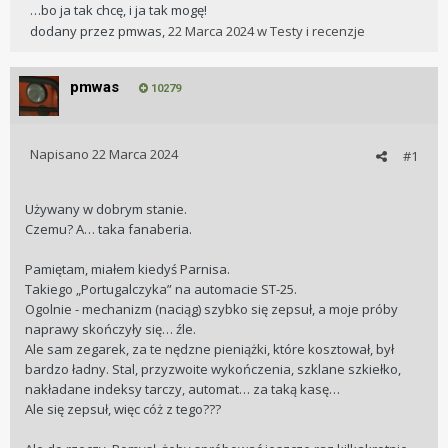
…bo ja tak chcę, i ja tak mogę!
dodany przez
pmwas
,
22 Marca 2024
w
Testy i recenzje
pmwas
10279
Napisano
22 Marca 2024
#1
Używany w dobrym stanie.
Czemu? A… taka fanaberia.
Pamiętam, miałem kiedyś Parnisa.
Takiego „Portugalczyka” na automacie ST-25.
Ogolnie - mechanizm (naciąg) szybko się zepsuł, a moje próby
naprawy skończyły się… źle.
Ale sam zegarek, za te nędzne pieniążki, które kosztował, był
bardzo ładny. Stal, przyzwoite wykończenia, szklane szkiełko,
nakładane indeksy tarczy, automat… za taką kasę…
Ale się zepsuł, więc cóż z tego???