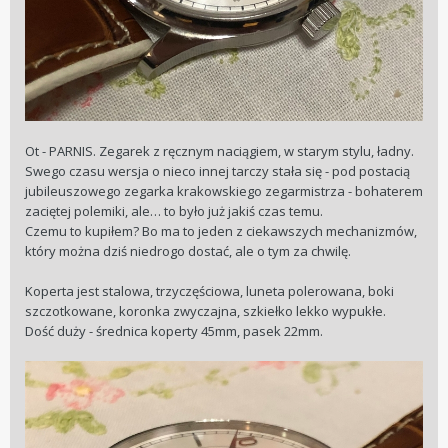
Ot - PARNIS. Zegarek z ręcznym naciągiem, w starym stylu, ładny.
Swego czasu wersja o nieco innej tarczy stała się - pod postacią
jubileuszowego zegarka krakowskiego zegarmistrza - bohaterem
zaciętej polemiki, ale… to było już jakiś czas temu.
Czemu to kupiłem? Bo ma to jeden z ciekawszych mechanizmów,
który można dziś niedrogo dostać, ale o tym za chwilę.
Koperta jest stalowa, trzyczęściowa, luneta polerowana, boki
szczotkowane, koronka zwyczajna, szkiełko lekko wypukłe.
Dość duży - średnica koperty 45mm, pasek 22mm.