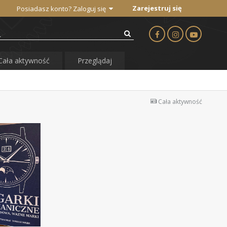
Zarejestruj się
Posiadasz konto? Zaloguj się
Cała aktywność
Przeglądaj
Cała aktywność