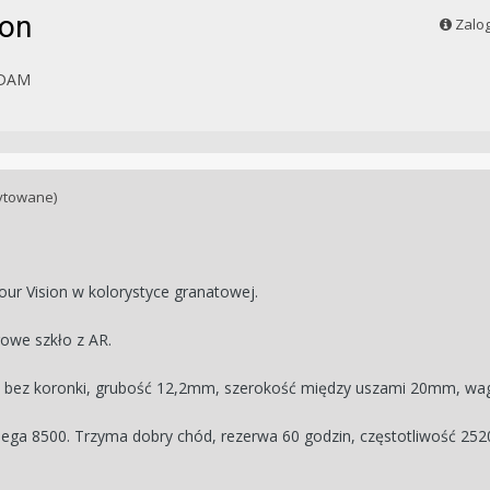
ion
Zalog
DAM
ytowane)
ur Vision w kolorystyce granatowej.
owe szkło z AR.
 bez koronki, grubość 12,2mm, szerokość między uszami 20mm, wa
ga 8500. Trzyma dobry chód, rezerwa 60 godzin, częstotliwość 252