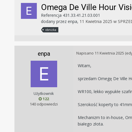
Omega De Ville Hour Vis
Referencja 431.33.41.21.03.001
dodany przez
enpa
,
11 Kwietnia 2025
w
SPRZE
obniżka
enpa
Napisano
11 Kwietnia 2025
(ed
Witam,
sprzedam Omegę De Ville Ho
WR100, lekko wypukłe szafir
Użytkownik
122
140 odpowiedzi
Szerokość koperty to 41mm
Mechanizm to in-house, Ome
białego złota.