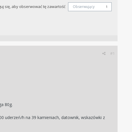
uj się, aby obserwować tę zawartość
Obserwujący
1
#1
ga 80g.
00 uderzeń/h na 39 kamieniach, datownik, wskazówki z