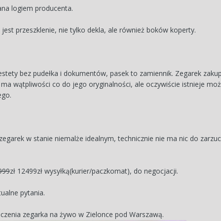
na logiem producenta.
est przeszklenie, nie tylko dekla, ale również boków koperty.
estety bez pudełka i dokumentów, pasek to zamiennik. Zegarek zaku
ma wątpliwości co do jego oryginalności, ale oczywiście istnieje m
cego.
zegarek w stanie niemalże idealnym, technicznie nie ma nic do zarz
999
zł 12499zł wysyłką(kurier/paczkomat), do negocjacji.
alne pytania.
czenia zegarka na żywo w Zielonce pod Warszawą.