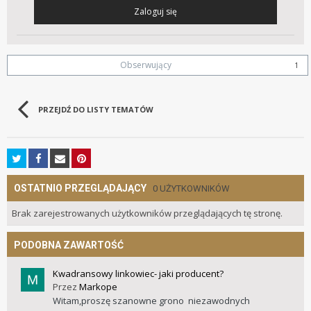
Zaloguj się
Obserwujący
1
PRZEJDŹ DO LISTY TEMATÓW
OSTATNIO PRZEGLĄDAJĄCY
0 UŻYTKOWNIKÓW
Brak zarejestrowanych użytkowników przeglądających tę stronę.
PODOBNA ZAWARTOŚĆ
Kwadransowy linkowiec- jaki producent?
Przez
Markope
Witam,proszę szanowne grono niezawodnych