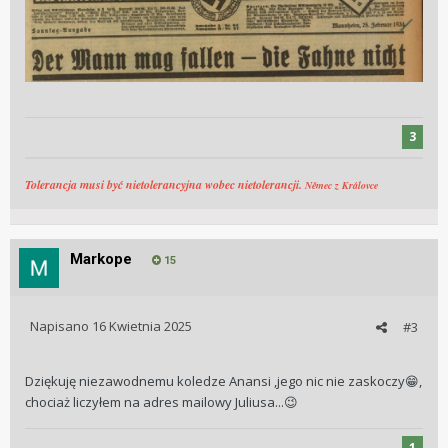
3
Tolerancja musi być nietolerancyjna wobec nietolerancji.
Němec z Královce
Markope
15
Napisano
16 Kwietnia 2025
#3
Dziękuję niezawodnemu koledze Anansi ,jego nic nie zaskoczy
,
😁
chociaż liczyłem na adres mailowy Juliusa...
😉
1