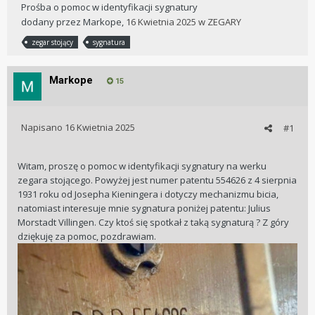
Prośba o pomoc w identyfikacji sygnatury
dodany przez
Markope
,
16 Kwietnia 2025
w
ZEGARY
zegar stojący
sygnatura
Markope
15
Napisano
16 Kwietnia 2025
#1
Witam, proszę o pomoc w identyfikacji sygnatury na werku
zegara stojącego. Powyżej jest numer patentu 554626 z 4 sierpnia
1931 roku od Josepha Kieningera i dotyczy mechanizmu bicia,
natomiast interesuje mnie sygnatura poniżej patentu: Julius
Morstadt Villingen. Czy ktoś się spotkał z taką sygnaturą ? Z góry
dziękuję za pomoc, pozdrawiam.