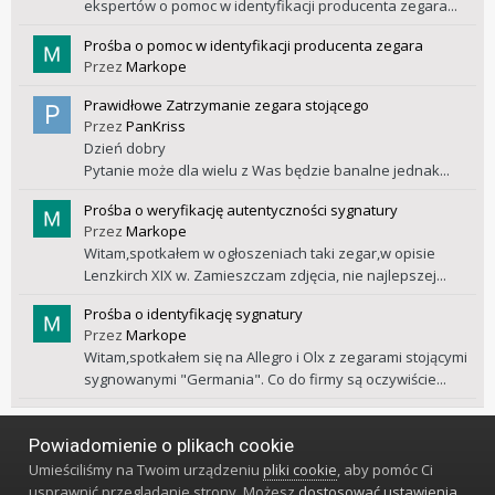
ekspertów o pomoc w identyfikacji producenta zegara...
Prośba o pomoc w identyfikacji producenta zegara
Przez
Markope
Prawidłowe Zatrzymanie zegara stojącego
Przez
PanKriss
Dzień dobry
Pytanie może dla wielu z Was będzie banalne jednak...
Prośba o weryfikację autentyczności sygnatury
Przez
Markope
Witam,spotkałem w ogłoszeniach taki zegar,w opisie
Lenzkirch XIX w. Zamieszczam zdjęcia, nie najlepszej...
Prośba o identyfikację sygnatury
Przez
Markope
Witam,spotkałem się na Allegro i Olx z zegarami stojącymi
sygnowanymi "Germania". Co do firmy są oczywiście...
Powiadomienie o plikach cookie
Język
Styl
Polityka prywatności
Kontakt
Umieściliśmy na Twoim urządzeniu
pliki cookie
, aby pomóc Ci
Klub Miłośników Zegarów i Zegarków
usprawnić przeglądanie strony. Możesz
dostosować ustawienia