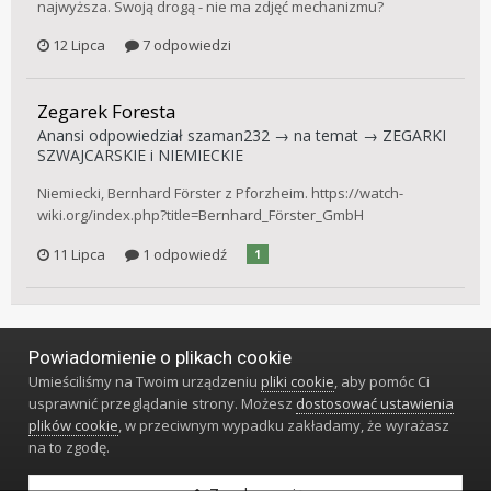
najwyższa. Swoją drogą - nie ma zdjęć mechanizmu?
12 Lipca
7 odpowiedzi
Zegarek Foresta
Anansi
odpowiedział
szaman232
→ na temat →
ZEGARKI
SZWAJCARSKIE i NIEMIECKIE
Niemiecki, Bernhard Förster z Pforzheim. https://watch-
wiki.org/index.php?title=Bernhard_Förster_GmbH
11 Lipca
1 odpowiedź
1
Powiadomienie o plikach cookie
Język
Styl
Polityka prywatności
Kontakt
Umieściliśmy na Twoim urządzeniu
pliki cookie
, aby pomóc Ci
Klub Miłośników Zegarów i Zegarków
usprawnić przeglądanie strony. Możesz
dostosować ustawienia
Powered by Invision Community
plików cookie
, w przeciwnym wypadku zakładamy, że wyrażasz
na to zgodę.