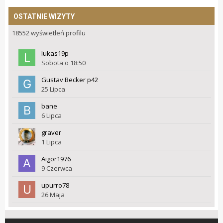
OSTATNIE WIZYTY
18552 wyświetleń profilu
lukas19p
Sobota o 18:50
Gustav Becker p42
25 Lipca
bane
6 Lipca
graver
1 Lipca
Aigor1976
9 Czerwca
upurro78
26 Maja