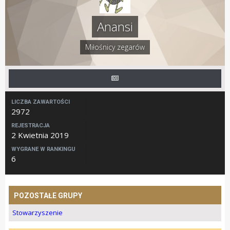
Anansi
Miłośnicy zegarów
LICZBA ZAWARTOŚCI
2972
REJESTRACJA
2 Kwietnia 2019
WYGRANE W RANKINGU
6
POZOSTAŁE GRUPY
Stowarzyszenie