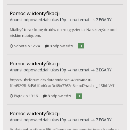
Pomoc w identyfikacji
Anansi
odpowiedział
lukas19p
→ na temat →
ZEGARY
Miałbyś teraz kupę drutów do rozgryzienia. Na szczęście pod
niskim napięciem.
Sobota o 12:24
8 odpowiedzi
1
Pomoc w identyfikacji
Anansi
odpowiedział
lukas19p
→ na temat →
ZEGARY
https://uhrforum.de/data/video/6948/6948230-
ffed5295b6d561fad0cac3c68b7762e6.mp4?hash=_-1SlbbVYf
Piątek o 19:16
8 odpowiedzi
1
Pomoc w identyfikacji
Anansi
odpowiedział
lukas19p
→ na temat →
ZEGARY
Budzik był w ofercie filii w Ebensee, ten poniżej jest z katalogu