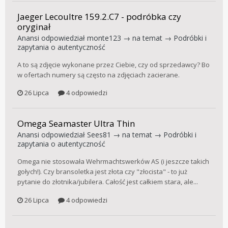
Jaeger Lecoultre 159.2.C7 - podróbka czy
oryginał
Anansi
odpowiedział
monte123
→ na temat →
Podróbki i
zapytania o autentyczność
A to są zdjęcie wykonane przez Ciebie, czy od sprzedawcy? Bo
w ofertach numery są często na zdjęciach zacierane.
26 Lipca
4 odpowiedzi
Omega Seamaster Ultra Thin
Anansi
odpowiedział
Sees81
→ na temat →
Podróbki i
zapytania o autentyczność
Omega nie stosowała Wehrmachtswerków AS (i jeszcze takich
gołych!). Czy bransoletka jest złota czy "złocista" - to już
pytanie do złotnika/jubilera. Całość jest całkiem stara, ale...
26 Lipca
4 odpowiedzi