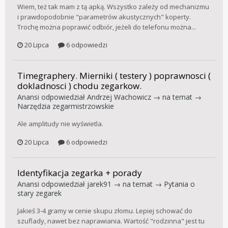
Wiem, też tak mam z tą apką. Wszystko zależy od mechanizmu
i prawdopodobnie "parametrów akustycznych" koperty.
Trochę można poprawić odbiór, jeżeli do telefonu można...
20 Lipca
6 odpowiedzi
Timegraphery. Mierniki ( testery ) poprawnosci (
dokladnosci ) chodu zegarkow.
Anansi
odpowiedział
Andrzej Wachowicz
→ na temat →
Narzędzia zegarmistrzowskie
Ale amplitudy nie wyświetla.
20 Lipca
6 odpowiedzi
Identyfikacja zegarka + porady
Anansi
odpowiedział
jarek91
→ na temat →
Pytania o
stary zegarek
Jakieś 3-4 gramy w cenie skupu złomu. Lepiej schować do
szuflady, nawet bez naprawiania. Wartość "rodzinna" jest tu