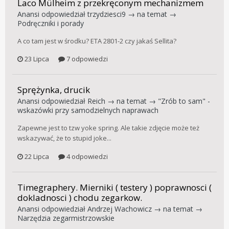
Laco Mülheim z przekręconym mechanizmem
Anansi
odpowiedział
trzydziesci9
→ na temat →
Podręczniki i porady
A co tam jest w środku? ETA 2801-2 czy jakaś Sellita?
23 Lipca
7 odpowiedzi
Sprężynka, drucik
Anansi
odpowiedział
Reich
→ na temat →
"Zrób to sam" -
wskazówki przy samodzielnych naprawach
Zapewne jest to tzw yoke spring. Ale takie zdjęcie może też
wskazywać, że to stupid joke...
22 Lipca
4 odpowiedzi
Timegraphery. Mierniki ( testery ) poprawnosci (
dokladnosci ) chodu zegarkow.
Anansi
odpowiedział
Andrzej Wachowicz
→ na temat →
Narzędzia zegarmistrzowskie