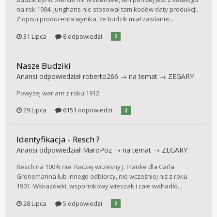
na rok 1904. Junghans nie stosował tam kodów daty produkcji.
Z opisu producenta wynika, że budzik miał zasilanie...
31 Lipca
8 odpowiedzi
2
Nasze Budziki
Anansi
odpowiedział
roberto266
→ na temat →
ZEGARY
Powyżej wariant z roku 1912.
29 Lipca
6151 odpowiedzi
2
Identyfikacja - Resch ?
Anansi
odpowiedział
MaroPoz
→ na temat →
ZEGARY
Resch na 100% nie. Raczej wczesny J. Franke dla Carla
Gronemanna lub innego odbiorcy, nie wcześniej niż z roku
1901. Wskazówki, wspornikowy wieszak i całe wahadło...
28 Lipca
5 odpowiedzi
2