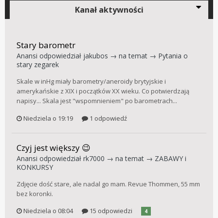
Kanał aktywności
Stary barometr
Anansi
odpowiedział
jakubos
→ na temat →
Pytania o
stary zegarek
Skale w inHg miały barometry/aneroidy brytyjskie i
amerykańskie z XIX i początków XX wieku. Co potwierdzają
napisy... Skala jest "wspomnieniem" po barometrach...
Niedziela o 19:19
1 odpowiedź
Czyj jest większy 😉
Anansi
odpowiedział
rk7000
→ na temat →
ZABAWY i
KONKURSY
Zdjęcie dość stare, ale nadal go mam. Revue Thommen, 55 mm
bez koronki.
Niedziela o 08:04
15 odpowiedzi
4