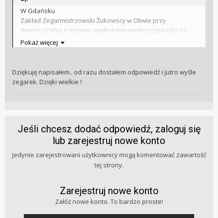
W Gdańsku
Zakład Zegarmistrzowski Żukowscy w Oliwie przy
dworcu zrobią z testem i wydrukiem wodoszczelności na
Witschi
Pokaż więcej
Możesz się na mnie powołac
Dziękuję napisałem.. od razu dostałem odpowiedź i jutro wyśle
zegarek. Dzięki wielkie !
Jeśli chcesz dodać odpowiedź, zaloguj się
lub zarejestruj nowe konto
Jedynie zarejestrowani użytkownicy mogą komentować zawartość
tej strony.
Zarejestruj nowe konto
Załóż nowe konto. To bardzo proste!