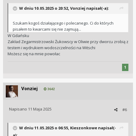
W dniu 10.05.2025 o 20:52,
Vonziej
napisał(-a):
Szukam kogoś działającego i polecanego. Ci do których
pisałem to kwarcami się nie zajmują...
W Gdańsku
Zakład Zegarmistrzowski Żukowscy w Oliwie przy dworcu zrobią z
testem i wydrukiem wodoszczelności na Witschi
Możesz się na mnie powołac
1
Vonziej
3642
Napisano
11 Maja 2025
#6
W dniu 11.05.2025 o 06:55,
Kieszonkowe
napisał(-
a):