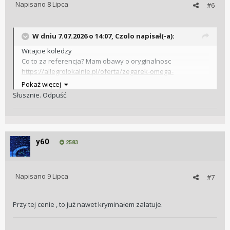
Napisano
8 Lipca
#6
W dniu 7.07.2026 o 14:07,
Czolo
napisał(-a):
Witajcie koledzy
Co to za referencja? Mam obawy o oryginalnosc
https://allegrolokalnie.pl/oferta/zegarek-omega-
speedmaster-profesional
Pokaż więcej
Słusznie. Odpuść.
y60
2583
Napisano
9 Lipca
#7
Przy tej cenie , to już nawet kryminałem zalatuje.