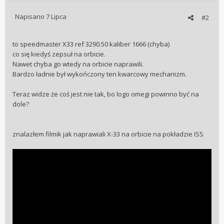
Napisano
7 Lipca
#2
to speedmaster X33 ref 3290.50 kaliber 1666 (chyba)
co się kiedyś zepsuł na orbicie.
Nawet chyba go wtedy na orbicie naprawili.
Bardzo ładnie był wykończony ten kwarcowy mechanizm.
Teraz widze że coś jest nie tak, bo logo omegi powinno być na
dole?
znalazłem filmik jak naprawiali X-33 na orbicie na pokładzie ISS