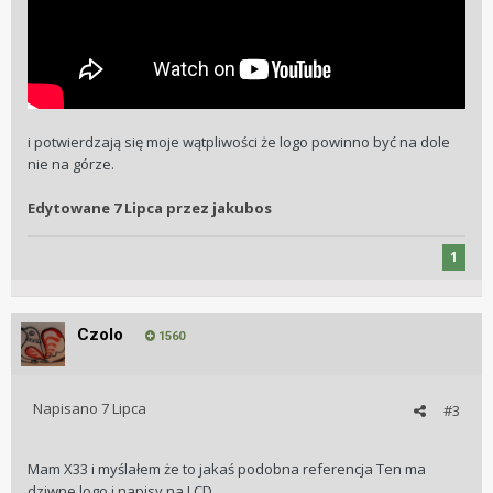
i potwierdzają się moje wątpliwości że logo powinno być na dole
nie na górze.
Edytowane
7 Lipca
przez jakubos
1
Czolo
1560
Napisano
7 Lipca
#3
Mam X33 i myślałem że to jakaś podobna referencja Ten ma
dziwne logo i napisy na LCD.