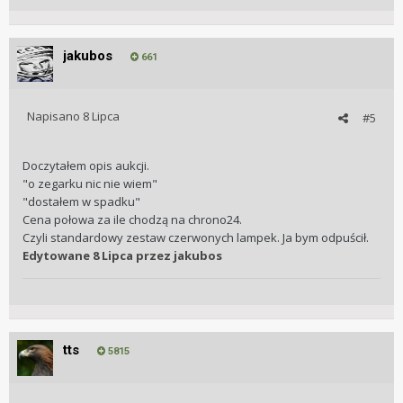
jakubos
661
Napisano
8 Lipca
#5
Doczytałem opis aukcji.
"o zegarku nic nie wiem"
"dostałem w spadku"
Cena połowa za ile chodzą na chrono24.
Czyli standardowy zestaw czerwonych lampek. Ja bym odpuścił.
Edytowane
8 Lipca
przez jakubos
tts
5815