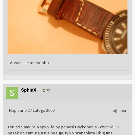
Jak wam sie to podoba
SphinX
77
Napisano
27 Lutego 2009
#4
Ten od Samuraja spko..fajny pomysl i wykonanie - choc IMHO
pasek do samuraja nie pasuje, tylko bransoleta lub guma.