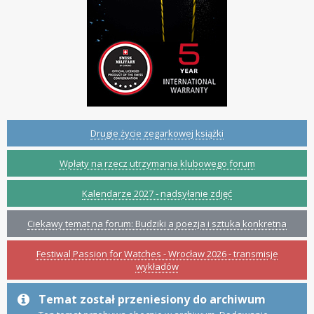
Drugie życie zegarkowej książki
Wpłaty na rzecz utrzymania klubowego forum
Kalendarze 2027 - nadsyłanie zdjęć
Ciekawy temat na forum: Budziki a poezja i sztuka konkretna
Festiwal Passion for Watches - Wrocław 2026 - transmisje
wykładów
Temat został przeniesiony do archiwum