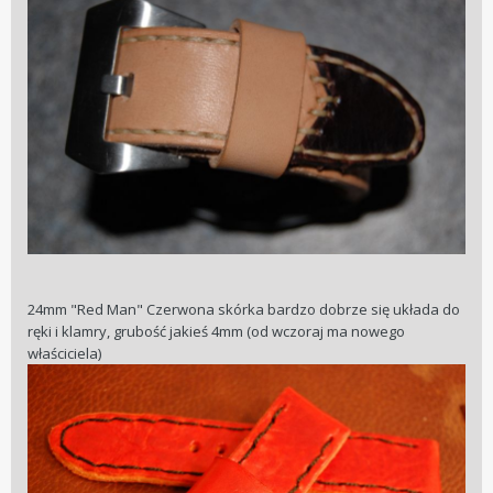
24mm "Red Man" Czerwona skórka bardzo dobrze się układa do
ręki i klamry, grubość jakieś 4mm (od wczoraj ma nowego
właściciela)