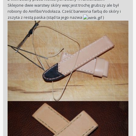
Sklejone dwie warstwy skóry więc jest trochę grubszy ale był
robiony do Amfibii/Vodołaza. Cześć barwiona farbą do skóry i
zszyta z restą paska (stąd ta jego nazwa
)