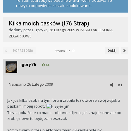
Ten temat przebywa obecnie w archiwum. Dodawanie
nowych odpowiedzi zostało zablokowane.
Kilka moich pasków (I76 Strap)
dodany przez
igory76
,
26 Lutego 2009
w
PASKI i AKCESORIA
ZEGARKOWE
Strona 1 z 19
POPRZEDNIA
DALEJ
igory76
44
Napisano
26 Lutego 2009
#1
Jak już kilka osób na tym forum zrobiło też otworze swój wątek z
paskami mojej roboty
Teraz pokaże te co mam zrobione zdjęcia, jak znajdę inne ale bo
zrobię nowe to będę zamieszczał.
24mm zwany przez niektórych zwany ?Frankenstein?