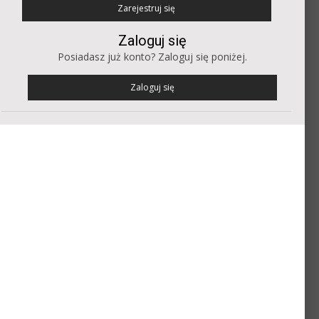
Zarejestruj się
Zaloguj się
Posiadasz już konto? Zaloguj się poniżej.
Zaloguj się