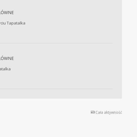
ŁÓWNE
ciu Tapatalka
ŁÓWNE
atalka
Cała aktywność