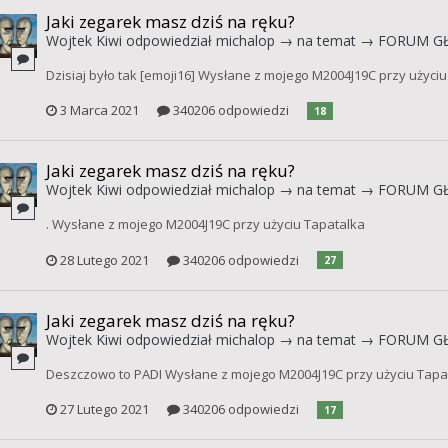
Jaki zegarek masz dziś na ręku?
Wojtek Kiwi
odpowiedział
michalop
→ na temat →
FORUM G
Dzisiaj było tak [emoji16] Wysłane z mojego M2004J19C przy użyci
3 Marca 2021
340206 odpowiedzi
18
Jaki zegarek masz dziś na ręku?
Wojtek Kiwi
odpowiedział
michalop
→ na temat →
FORUM G
. Wysłane z mojego M2004J19C przy użyciu Tapatalka
28 Lutego 2021
340206 odpowiedzi
27
Jaki zegarek masz dziś na ręku?
Wojtek Kiwi
odpowiedział
michalop
→ na temat →
FORUM G
Deszczowo to PADI Wysłane z mojego M2004J19C przy użyciu Tapa
27 Lutego 2021
340206 odpowiedzi
17