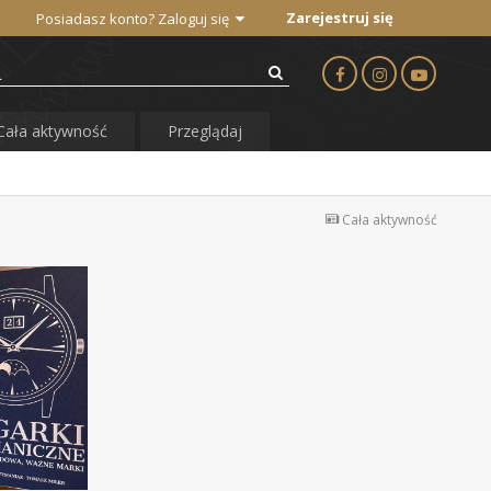
Zarejestruj się
Posiadasz konto? Zaloguj się
Cała aktywność
Przeglądaj
Cała aktywność