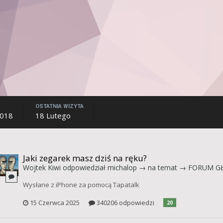
OSTATNIA WIZYTA
2018
18 Lutego
Jaki zegarek masz dziś na ręku?
Wojtek Kiwi
odpowiedział
michalop
→ na temat →
FORUM G
Wysłane z iPhone za pomocą Tapatalk
15 Czerwca 2025
340206 odpowiedzi
20