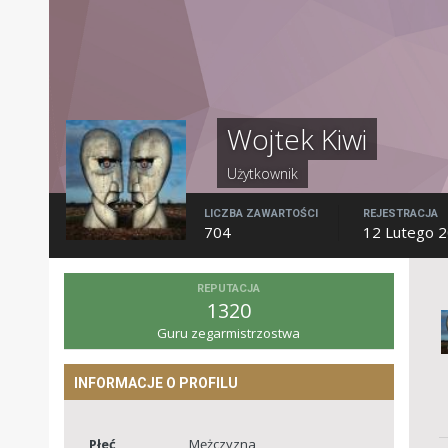
Wojtek Kiwi
Użytkownik
LICZBA ZAWARTOŚCI
REJESTRACJA
704
12 Lutego 
REPUTACJA
1320
Guru zegarmistrzostwa
INFORMACJE O PROFILU
Płeć
Mężczyzna