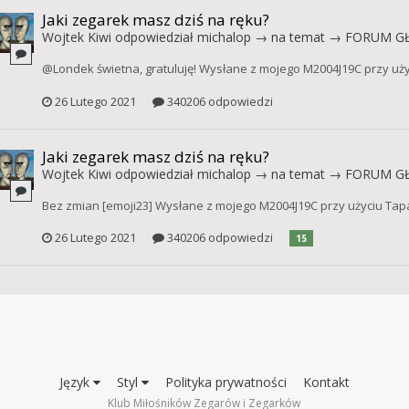
Jaki zegarek masz dziś na ręku?
Wojtek Kiwi
odpowiedział
michalop
→ na temat →
FORUM G
@Londek świetna, gratuluję! Wysłane z mojego M2004J19C przy uży
26 Lutego 2021
340206 odpowiedzi
Jaki zegarek masz dziś na ręku?
Wojtek Kiwi
odpowiedział
michalop
→ na temat →
FORUM G
Bez zmian [emoji23] Wysłane z mojego M2004J19C przy użyciu Tap
26 Lutego 2021
340206 odpowiedzi
15
Język
Styl
Polityka prywatności
Kontakt
Klub Miłośników Zegarów i Zegarków