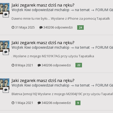
Jaki zegarek masz dziś na ręku?
Wojtek Kiwi
odpowiedział
michalop
→ na temat →
FORUM G
Dawno mnie tu nie było… Wysłane z iPhone za pomocą Tapatalk
31 Maja 2025
340206 odpowiedzi
24
Jaki zegarek masz dziś na ręku?
Wojtek Kiwi
odpowiedział
michalop
→ na temat →
FORUM G
. Wysłane z mojego M2101K7AG przy użyciu Tapatalka
8 Maja 2021
340206 odpowiedzi
22
Jaki zegarek masz dziś na ręku?
Wojtek Kiwi
odpowiedział
michalop
→ na temat →
FORUM G
Błatnia [emoji16] Wysłane z mojego M2004J19C przy użyciu Tapata
1 Maja 2021
340206 odpowiedzi
9