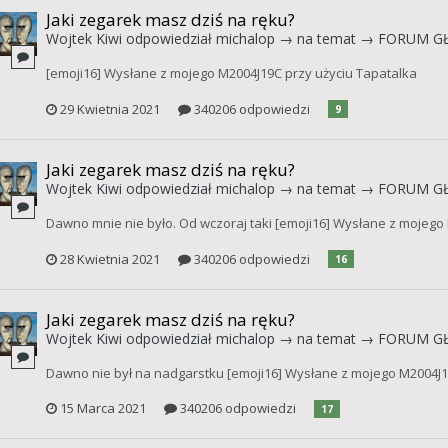
Jaki zegarek masz dziś na ręku?
Wojtek Kiwi
odpowiedział
michalop
→ na temat →
FORUM G
[emoji16] Wysłane z mojego M2004J19C przy użyciu Tapatalka
29 Kwietnia 2021
340206 odpowiedzi
9
Jaki zegarek masz dziś na ręku?
Wojtek Kiwi
odpowiedział
michalop
→ na temat →
FORUM G
Dawno mnie nie było. Od wczoraj taki [emoji16] Wysłane z mojego
28 Kwietnia 2021
340206 odpowiedzi
16
Jaki zegarek masz dziś na ręku?
Wojtek Kiwi
odpowiedział
michalop
→ na temat →
FORUM G
Dawno nie był na nadgarstku [emoji16] Wysłane z mojego M2004J1
15 Marca 2021
340206 odpowiedzi
17