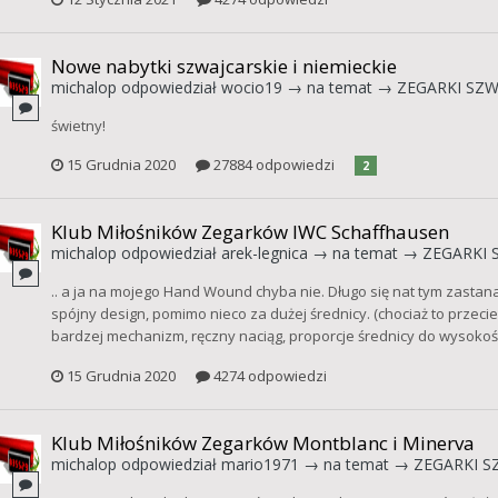
Nowe nabytki szwajcarskie i niemieckie
michalop
odpowiedział
wocio19
→ na temat →
ZEGARKI SZWA
świetny!
15 Grudnia 2020
27884 odpowiedzi
2
Klub Miłośników Zegarków IWC Schaffhausen
michalop
odpowiedział
arek-legnica
→ na temat →
ZEGARKI S
.. a ja na mojego Hand Wound chyba nie. Długo się nat tym zasta
spójny design, pomimo nieco za dużej średnicy. (chociaż to przeci
bardzej mechanizm, ręczny naciąg, proporcje średnicy do wysokości i
15 Grudnia 2020
4274 odpowiedzi
Klub Miłośników Zegarków Montblanc i Minerva
michalop
odpowiedział
mario1971
→ na temat →
ZEGARKI SZ