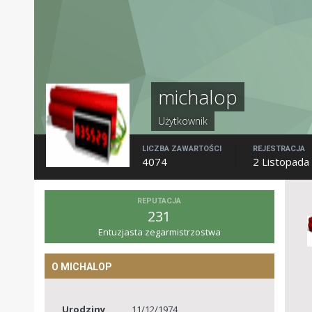
michalop
Użytkownik
LICZBA ZAWARTOŚCI
REJESTRACJA
4074
2 Listopada
REPUTACJA
231
Entuzjasta zegarmistrzostwa
O MICHALOP
Urodziny
11/12/1974