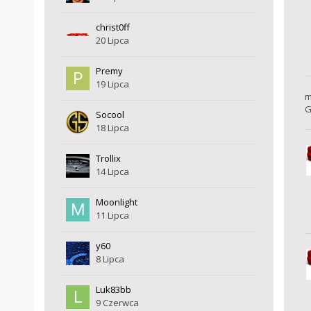
christ0ff
20 Lipca
Premy
19 Lipca
m
G
Socool
18 Lipca
Trollix
14 Lipca
Moonlight
11 Lipca
y60
8 Lipca
Luk83bb
9 Czerwca