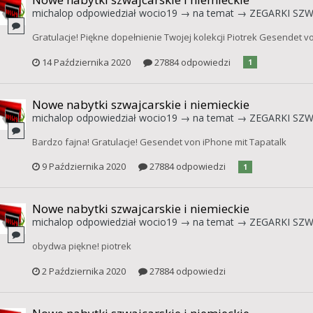
michalop
odpowiedział
wocio19
→ na temat →
ZEGARKI SZWA
Gratulacje! Piękne dopełnienie Twojej kolekcji Piotrek Gesendet v
14 Października 2020
27884 odpowiedzi
1
Nowe nabytki szwajcarskie i niemieckie
michalop
odpowiedział
wocio19
→ na temat →
ZEGARKI SZWA
Bardzo fajna! Gratulacje! Gesendet von iPhone mit Tapatalk
9 Października 2020
27884 odpowiedzi
1
Nowe nabytki szwajcarskie i niemieckie
michalop
odpowiedział
wocio19
→ na temat →
ZEGARKI SZWA
obydwa piękne! piotrek
2 Października 2020
27884 odpowiedzi