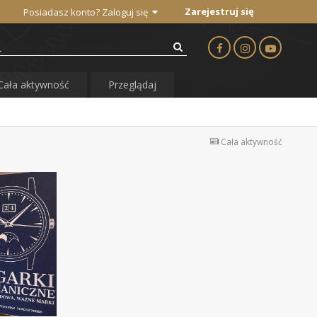
Zarejestruj się
Posiadasz konto? Zaloguj się
Cała aktywność
Przeglądaj
Cała aktywność