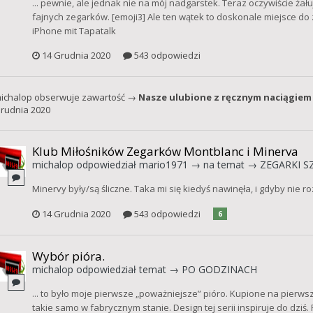
... pewnie, ale jednak nie na mój nadgarstek. Teraz oczywiście ża
fajnych zegarków. [emoji3] Ale ten wątek to doskonale miejsce d
iPhone mit Tapatalk
14 Grudnia 2020
543 odpowiedzi
ichalop
obserwuje zawartość →
Nasze ulubione z ręcznym naciągiem
rudnia 2020
Klub Miłośników Zegarków Montblanc i Minerva
michalop
odpowiedział
mario1971
→ na temat →
ZEGARKI SZ
Minervy były/są śliczne. Taka mi się kiedyś nawinęła, i gdyby nie r
14 Grudnia 2020
543 odpowiedzi
6
Wybór pióra.
michalop
odpowiedział temat →
PO GODZINACH
... to było moje pierwsze „poważniejsze” pióro. Kupione na pierwsz
takie samo w fabrycznym stanie. Design tej serii inspiruje do dziś