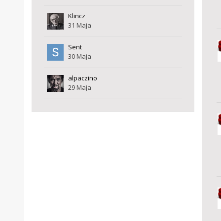
Klincz
31 Maja
Sent
30 Maja
alpaczino
29 Maja