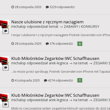
28 Listopada 2020
3229 odpowiedzi
Nasze ulubione z ręcznym naciągiem
michalop
odpowiedział temat →
ZABAWY i KONKURSY
I moje I ulubione I z ręcznym naciągiem Piotrek Gesendet von iPho
28 Listopada 2020
376 odpowiedzi
6
Klub Miłośników Zegarków IWC Schaffhausen
michalop
odpowiedział
arek-legnica
→ na temat →
ZEGARKI S
...to może ja też spróbuję. Piotrek Gesendet von iPhone mit Tapata
4 Listopada 2020
4274 odpowiedzi
1
Klub Miłośników Zegarków IWC Schaffhausen
michalop
odpowiedział
arek-legnica
→ na temat →
ZEGARKI S
Mido to rzeczywiście jeden zegarków których sprzedaży do dziś ża