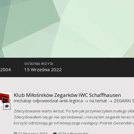
OSTATNIA WIZYTA
 2004
15 Września 2022
Klub Miłośników Zegarków IWC Schaffhausen
michalop
odpowiedział
arek-legnica
→ na temat →
ZEGARKI S
Zdecydowanie warto wrócić. Po tym jak przymierzyłem małego (40
Zdecydowałem się go nie sprzedawać, i noszę ten zegarek teraz n
korzyść odróżniają go od mniejszego następcy. Piotrek Gesendet 
12 Stycznia 2021
4274 odpowiedzi