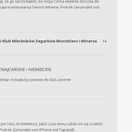
łuję, że go sprzedałem, bo moja Córka właśnie dorosła do
o zaprezentowania Twoich Minerw. Piotrek Gesendet von
i
Klub Miłośników Zegarków Montblanc i Minerva
14
WAJCARSKIE i NIEMIECKIE
ozmiar została by pewnie do dziś. piotrek
ym roku Architektury. Jakiś czas temu udało mi się znaleźć
. Piotrek Gesendet von iPhone mit Tapatalk