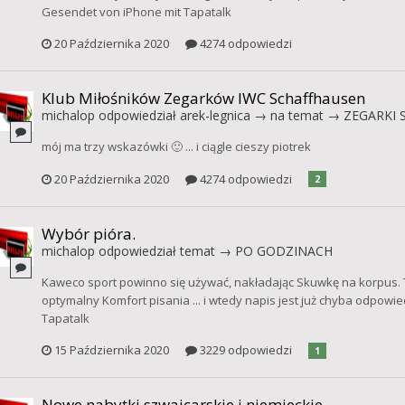
Gesendet von iPhone mit Tapatalk
20 Października 2020
4274 odpowiedzi
Klub Miłośników Zegarków IWC Schaffhausen
michalop
odpowiedział
arek-legnica
→ na temat →
ZEGARKI S
mój ma trzy wskazówki 🙂 ... i ciągle cieszy piotrek
20 Października 2020
4274 odpowiedzi
2
Wybór pióra.
michalop
odpowiedział temat →
PO GODZINACH
Kaweco sport powinno się używać, nakładając Skuwkę na korpus. 
optymalny Komfort pisania ... i wtedy napis jest już chyba odpow
Tapatalk
15 Października 2020
3229 odpowiedzi
1
Nowe nabytki szwajcarskie i niemieckie