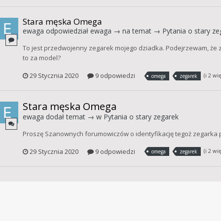
Stara męska Omega
ewaga
odpowiedział
ewaga
→ na temat →
Pytania o stary ze
To jest przedwojenny zegarek mojego dziadka. Podejrzewam, że z l
to za model?
29 Stycznia 2020
9 odpowiedzi
(i 2 wi
omega
zegarek
Stara męska Omega
ewaga
dodał temat → w
Pytania o stary zegarek
Proszę Szanownych forumowiczów o identyfikację tegoż zegarka 
29 Stycznia 2020
9 odpowiedzi
(i 2 wi
omega
zegarek