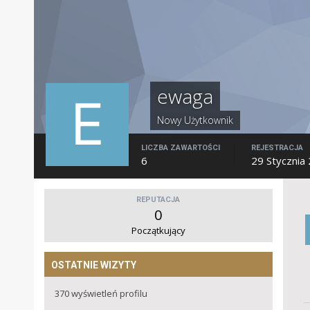
ewaga
Nowy Użytkownik
LICZBA ZAWARTOŚCI
REJESTRACJA
6
29 Stycznia
REPUTACJA
0
Początkujący
OSTATNIE WIZYTY
370 wyświetleń profilu