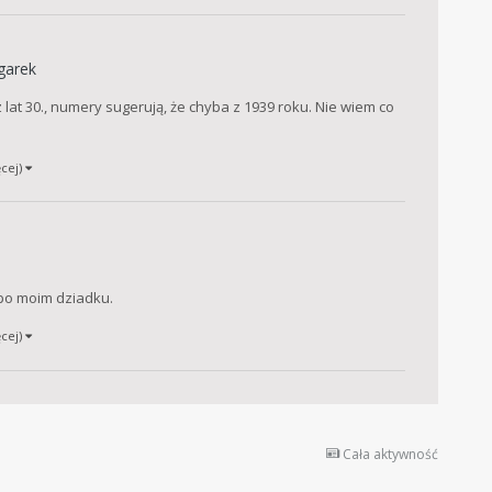
garek
at 30., numery sugerują, że chyba z 1939 roku. Nie wiem co
ęcej)
po moim dziadku.
ęcej)
Cała aktywność