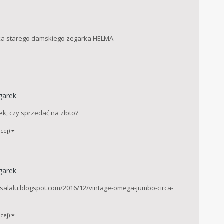
ka starego damskiego zegarka HELMA.
garek
k, czy sprzedać na złoto?
ęcej)
garek
salalu.blogspot.com/2016/12/vintage-omega-jumbo-circa-
ęcej)