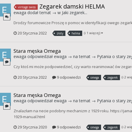
Zegarek damski HELMA
vintage swiss
ewaga
dodał temat → w
Jaki zegarek...
Drodzy forumowicze Proszę o pomoc w identyfikacji owego zegar
20 Stycznia 2022
(i 1 więcej)
złoty
helma
Stara męska Omega
ewaga
odpowiedział
ewaga
→ na temat →
Pytania o stary ze
Czy ktoś mi może podpowiedzieć, czy warto reanimować ów zegare
20 Stycznia 2022
9 odpowiedzi
(i 2 wi
omega
zegarek
Stara męska Omega
ewaga
odpowiedział
ewaga
→ na temat →
Pytania o stary ze
Znalazłam na necie podobny mechanizm z 1929 roku. https://jama
1929-manual.html
29 Stycznia 2020
9 odpowiedzi
(i 2 wi
omega
zegarek