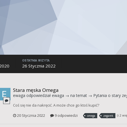
OSTATNIA WIZYTA
 2020
26 Stycznia 2022
Stara męska Omega
ewaga
odpowiedział
ewaga
→ na temat →
Pytania o stary ze
Coś się nie da nakręcić. A może chce go ktoś kupić?
20 Stycznia 2022
9 odpowiedzi
(i 2 wi
omega
zegarek