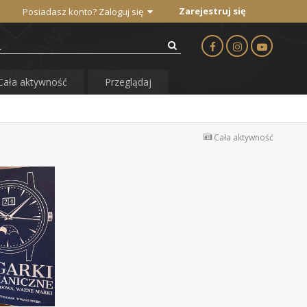
Zarejestruj się
Posiadasz konto? Zaloguj się
Cała aktywność
Przeglądaj
Cała aktywność