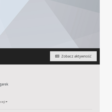
Zobacz aktywność
garek
ęcej)